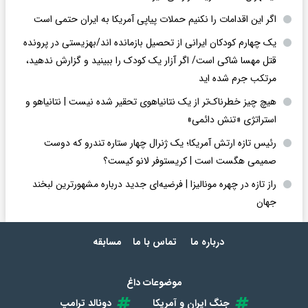
اگر این اقدامات را نکنیم حملات پیاپی آمریکا به ایران حتمی است
یک چهارم کودکان ایرانی از تحصیل بازمانده اند/بهزیستی در پرونده
قتل مهسا شاکی است/ اگر آزار یک کودک را ببینید و گزارش ندهید،
مرتکب جرم شده اید
هیچ چیز خطرناک‌تر از یک نتانیاهوی تحقیر شده نیست | نتانیاهو و
استراتژی «تنش دائمی»
رئیس تازه ارتش آمریکا؛ یک ژنرال چهار ستاره تندرو که دوست
صمیمی هگست است | کریستوفر لانو کیست؟
راز تازه در چهره مونالیزا | فرضیه‌ای جدید درباره مشهورترین لبخند
جهان
درباره ما
تماس با ما
مسابقه
موضوعات داغ
جنگ ایران و آمریکا
دونالد ترامپ