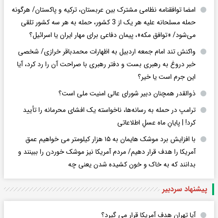
امضا توافقنامه نظامی مشترک بین عربستان، ترکیه و پاکستان/ هرگونه
حمله مسلحانه علیه هر یک از 3 کشور، حمله به هر سه کشور تلقی
می‌شود/ «توافق مکه»، پیمان دفاعی برای مهار ایران یا اسرائیل؟
واکنش تند امام جمعه اردبیل به اظهارات محمدباقر خرازی/ شخصی
خبر دروغ به رهبری بست و دفتر رهبری با صراحت آن را رد کرد، آیا
این جرم است یا خیر؟
ذوالقدر همچنان دبیر شورای ‌عالی امنیت ملی است؟
ترامپ در حمله‌ به رسانه‌ها، ناخواسته یک افشای محرمانه را تأیید
کرد! |‌ پایانِ ماه عسلِ اطلاعاتی
با افزایش برد موشک هایمان به ۱۵ هزار کیلومتر می خواهیم عمق
آمریکا را هدف قرار دهیم/ مردم آمریکا نیز موشک خوردن را ببینند و
بدانند که به خاک و خون کشیده شدن یعنی چه
پیشنهاد سردبیر
آیا تهران هدف آمریکا قرار می گیرد؟