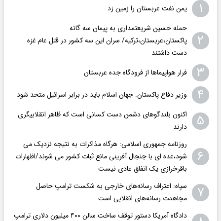
۱
یمن نفت عربستان را زمین زد
حمله حسین شریعتمداری به پیمان سه گانه
۲
پاکستان،عربستان،ترکیه/ سران این سه کشور در قتل عام غزه
دست داشتند
۳
فرار هواپیماها از فرودگاه جده عربستان
۴
وزیر دفاع پاکستان: جهان اسلام باید در برابر اسرائیل متحد شود
اکنون بلندگوهای دشمن دست کسانی است که ظاهر انقلابیگری
۵
دارند
روزنامه جمهوری اسلامی: هرگاه مذاکرات به نتیجه نزدیک می
۶
شود،عده ای با جنجال آفرینی مانع ثبات کشور می شوند/اظهارات
باقرخرازی یک اتفاق عادی نیست
سپاه: اعتراف رسانه‌های خارجی به شکست ترامپ حاصل
۷
مجاهدت رسانه‌های انقلابی است
دادگاه آمریکا دستور توقف ساخت سالن ۴۰۰ میلیون دلاری ترامپ