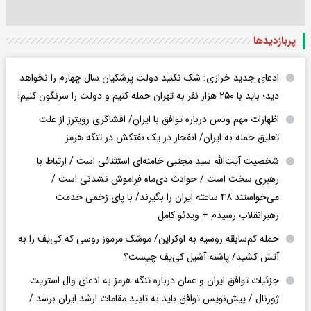
پربازدید‌ها
ادعای جدید خرازی: شک نکنید دولت پزشکیان سال چهارم را نخواهد
دید؛ باید با ۲۵۰ هزار نفر به تهران حمله کنیم و دولت را سرنگون کنیم!
اظهارات مهم ونس درباره توافق با ایران/ افشاگری رویترز از علت
تعلیق حمله به ایران/ انفجار در یک نفتکش در تنگه هرمز
شخصیت آیت‌الله سید مجتبی خامنه‌ای استثنائی است / ارتباط با
رهبری سخت است / حوادث دی‌ماه فراموش نشدنی است /
می‌خواستند ۴۸ ساعته ایران را بگیرند/ با پای زخمی خدمت
رهبرانقلاب رسیدم + ویدئو کامل
حمله کم‌سابقه روسیه به اوکراین/ موشک مرموز روسی که کی‌یف را به
آتش کشید/ پاشنه آشیل کی‌یف چیست؟
جزئیات توافق ایران و عمان درباره تنگه هرمز به ادعای وال استریت
ژورنال / پیش‌نویس توافق باید به تایید مقامات ارشد ایران برسد /