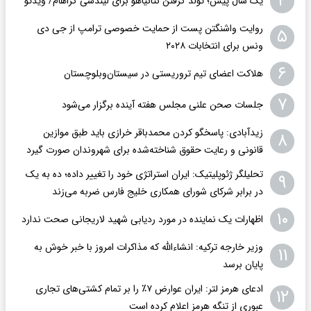
۴
یک سال پیش؛ تولد گرفتن نتانیاهو برای لیندسی گراهام/ ویدئو
روایت واشنگتن پست از حمایت خصوصی ترامپ از جی دی
۵
ونس برای انتخابات ۲۰۲۸
۶
هلاکت اعضای تیم تروریستی در سیستان‌وبلوچستان
۷
جلسات صحن علنی مجلس هفته آینده برگزار می‌شود
زیدآبادی: پاسخگو کردن محمدباقر خرازی باید طبق موازین
۸
قانونی و رعایت حقوق شناخته‌شده برای شهروندان صورت گیرد
تحلیلگر ژئوپلیتیک: ایران استراتژی خود را تغییر داده؛ ده به یک
۹
در برابر شرکای شورای همکاری خلیج فارس ضربه می‌زند
۱۰
اظهارات یک نماینده در مورد ردیابی شهید لاریجانی صحت ندارد
وزیر خارجه ترکیه: انشاءالله که مذاکرات امروز با خبر خوش به
۱۱
پایان برسد
ادعای هرمز لتر: ایران عوارض ۷٪ را بر تمام کشتی‌های تجاری
۱۲
عبوری از تنگه هرمز اعلام کرده است