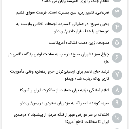
تفاهم جنگ را برای همیشه پایان می دهد؟
۳
ضرغامی: تغییر ریل، عین بصیرت است. فرصت سوزی نکنیم
یحیی سریع: در عملیاتی گسترده تجمعات نظامی وابسته به
۴
عربستان را هدف قرار دادیم/ ویدئو
۵
مدودف: ژاپن دست نشانده آمریکاست
چراغ سبز «شورای صلح» ترامپ به ساخت اولین پایگاه نظامی در
۶
غزه
ترفند حاج قاسم برای اربعینی‌کردن حاج رمضان؛ وقتی مأموریت
۷
کاری بهانه زیارت شد/ ویدئو
۸
اعلام آمادگی ترکیه برای حمایت از مذاکرات ایران و آمریکا
۹
ضربه کوبنده انصارالله به مزدوران سعودی در یمن/ ویدئو
اختلاف بر سر عوارض عبور از تنگه هرمز؛ از پیشنهاد ۷ درصدی
۱۰
ایران تا مخالفت قاطع آمریکا