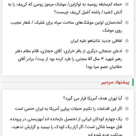
حمله کم‌سابقه روسیه به اوکراین/ موشک مرموز روسی که کی‌یف را به
آتش کشید/ پاشنه آشیل کی‌یف چیست؟
آماده‌سازی اولین موشک‌های ساخت سپاه برای شلیک / شعار عجیب
روی موشک
لفاظی جدید نتانیاهو علیه ایران
ادعای جنجالی دیگری از باقر خرازی: آقای حجازی، قائم مقام دفتر
رهبر شهید ۳ سال آقا مجتبی را طرد کرده بود از بیت/ برادر آقای
حقانیان عضو سیا بود!
پیشنهاد سردبیر
آیا تهران هدف آمریکا قرار می گیرد؟
اگر این اقدامات را نکنیم حملات پیاپی آمریکا به ایران حتمی است
یک چهارم کودکان ایرانی از تحصیل بازمانده اند/بهزیستی در پرونده
قتل مهسا شاکی است/ اگر آزار یک کودک را ببینید و گزارش ندهید،
مرتکب جرم شده اید