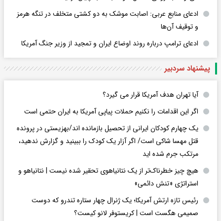
ادعای منابع عربی: اصابت موشک به دو کشتی متخلف در تنگه هرمز
و توقیف آن‌ها
ادعای ترامپ درباره روند اوضاع ایران و تمجید از وزیر جنگ آمریکا
پیشنهاد سردبیر
آیا تهران هدف آمریکا قرار می گیرد؟
اگر این اقدامات را نکنیم حملات پیاپی آمریکا به ایران حتمی است
یک چهارم کودکان ایرانی از تحصیل بازمانده اند/بهزیستی در پرونده
قتل مهسا شاکی است/ اگر آزار یک کودک را ببینید و گزارش ندهید،
مرتکب جرم شده اید
هیچ چیز خطرناک‌تر از یک نتانیاهوی تحقیر شده نیست | نتانیاهو و
استراتژی «تنش دائمی»
رئیس تازه ارتش آمریکا؛ یک ژنرال چهار ستاره تندرو که دوست
صمیمی هگست است | کریستوفر لانو کیست؟