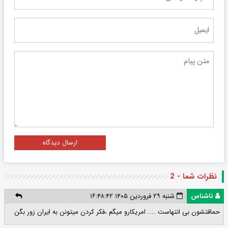
ارسال دیدگاه
نظرات شما - 2
ناشناس
شنبه ۲۹ فروردین ۱۴۰۵ ۱۶:۴۸:۴۲
حماقتشون بی انتهاست .... امریکارو میگم ،فکر کردن میتونن به ایران زور بگن