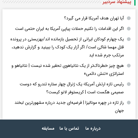
پیشنهاد سردبیر
آیا تهران هدف آمریکا قرار می گیرد؟
اگر این اقدامات را نکنیم حملات پیاپی آمریکا به ایران حتمی است
یک چهارم کودکان ایرانی از تحصیل بازمانده اند/بهزیستی در پرونده
قتل مهسا شاکی است/ اگر آزار یک کودک را ببینید و گزارش ندهید،
مرتکب جرم شده اید
هیچ چیز خطرناک‌تر از یک نتانیاهوی تحقیر شده نیست | نتانیاهو و
استراتژی «تنش دائمی»
رئیس تازه ارتش آمریکا؛ یک ژنرال چهار ستاره تندرو که دوست
صمیمی هگست است | کریستوفر لانو کیست؟
راز تازه در چهره مونالیزا | فرضیه‌ای جدید درباره مشهورترین لبخند
جهان
درباره ما
تماس با ما
مسابقه