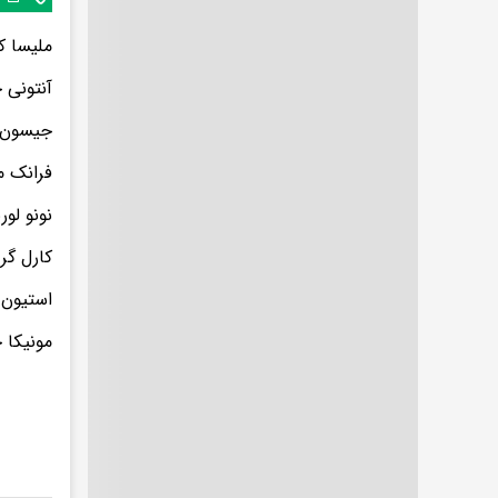
ملیسا ک
آنتونی 
جیسون ت
فرانک م
نونو لوریرو، 
کارل گر
استیون 
مونیکا 