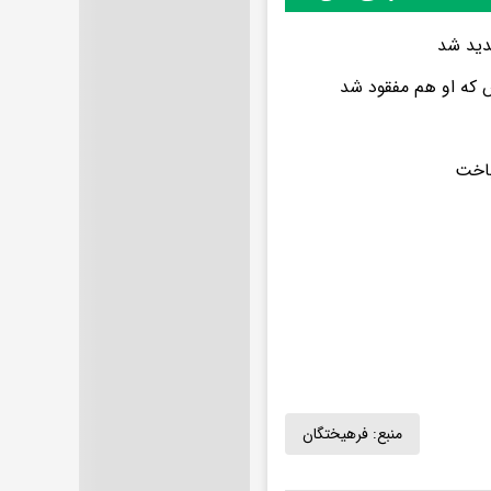
دید شد
س که او هم مفقود شد
باخت
منبع:
فرهیختگان