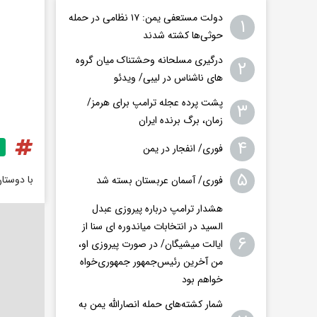
دولت مستعفی یمن: ۱۷ نظامی در حمله
۱
حوثی‌ها کشته شدند
درگیری مسلحانه وحشتناک میان گروه
۲
های ناشناس در لیبی/ ویدئو
پشت پرده عجله ترامپ برای هرمز/
۳
زمان، برگ برنده ایران
۴
فوری/ انفجار در یمن
۵
با دوستا
فوری/ آسمان عربستان بسته شد
هشدار ترامپ درباره پیروزی عبدل
السید در انتخابات میاندوره ای سنا از
۶
ایالت میشیگان/ در صورت پیروزی او،
من آخرین رئیس‌جمهور جمهوری‌‍‌خواه
خواهم بود
شمار کشته‌های حمله انصارالله یمن به