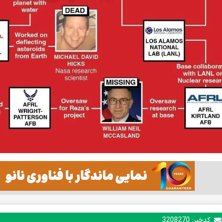
کدخبر:
3208270