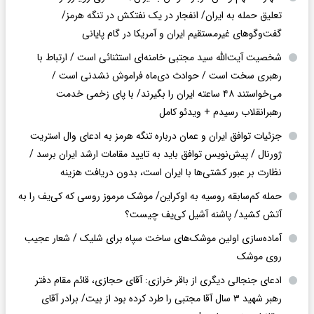
تعلیق حمله به ایران/ انفجار در یک نفتکش در تنگه هرمز/
گفت‌وگوهای غیرمستقیم ایران و آمریکا در گام پایانی
شخصیت آیت‌الله سید مجتبی خامنه‌ای استثنائی است / ارتباط با
رهبری سخت است / حوادث دی‌ماه فراموش نشدنی است /
می‌خواستند ۴۸ ساعته ایران را بگیرند/ با پای زخمی خدمت
رهبرانقلاب رسیدم + ویدئو کامل
جزئیات توافق ایران و عمان درباره تنگه هرمز به ادعای وال استریت
ژورنال / پیش‌نویس توافق باید به تایید مقامات ارشد ایران برسد /
نظارت بر عبور کشتی‌ها با ایران است، بدون دریافت هزینه
حمله کم‌سابقه روسیه به اوکراین/ موشک مرموز روسی که کی‌یف را به
آتش کشید/ پاشنه آشیل کی‌یف چیست؟
آماده‌سازی اولین موشک‌های ساخت سپاه برای شلیک / شعار عجیب
روی موشک
ادعای جنجالی دیگری از باقر خرازی: آقای حجازی، قائم مقام دفتر
رهبر شهید ۳ سال آقا مجتبی را طرد کرده بود از بیت/ برادر آقای