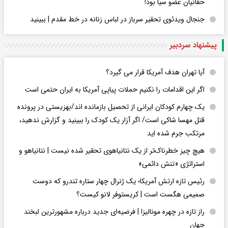
حقانیان عضو سیا بود!
جنجال ویدئوی تحقیر سرباز در لباس زنانه در خط مقدم | ببینید
پیشنهاد سردبیر
آیا تهران هدف آمریکا قرار می گیرد؟
اگر این اقدامات را نکنیم حملات پیاپی آمریکا به ایران حتمی است
یک چهارم کودکان ایرانی از تحصیل بازمانده اند/بهزیستی در پرونده
قتل مهسا شاکی است/ اگر آزار یک کودک را ببینید و گزارش ندهید،
مرتکب جرم شده اید
هیچ چیز خطرناک‌تر از یک نتانیاهوی تحقیر شده نیست | نتانیاهو و
استراتژی «تنش دائمی»
رئیس تازه ارتش آمریکا؛ یک ژنرال چهار ستاره تندرو که دوست
صمیمی هگست است | کریستوفر لانو کیست؟
راز تازه در چهره مونالیزا | فرضیه‌ای جدید درباره مشهورترین لبخند
جهان