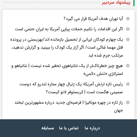
پیشنهاد سردبیر
آیا تهران هدف آمریکا قرار می گیرد؟
اگر این اقدامات را نکنیم حملات پیاپی آمریکا به ایران حتمی است
یک چهارم کودکان ایرانی از تحصیل بازمانده اند/بهزیستی در پرونده
قتل مهسا شاکی است/ اگر آزار یک کودک را ببینید و گزارش ندهید،
مرتکب جرم شده اید
هیچ چیز خطرناک‌تر از یک نتانیاهوی تحقیر شده نیست | نتانیاهو و
استراتژی «تنش دائمی»
رئیس تازه ارتش آمریکا؛ یک ژنرال چهار ستاره تندرو که دوست
صمیمی هگست است | کریستوفر لانو کیست؟
راز تازه در چهره مونالیزا | فرضیه‌ای جدید درباره مشهورترین لبخند
جهان
درباره ما
تماس با ما
مسابقه