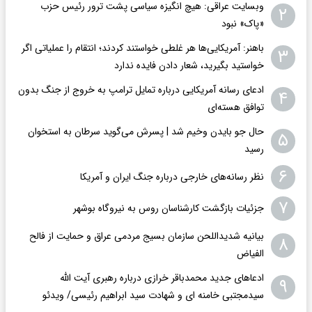
وبسایت عراقی: هیچ انگیزه سیاسی پشت ترور رئیس حزب
۲
«پاک» نبود
باهنر: آمریکایی‌ها هر غلطی خواستند کردند؛ انتقام را عملیاتی اگر
۳
خواستید بگیرید، شعار دادن فایده ندارد
ادعای رسانه آمریکایی درباره تمایل ترامپ به خروج از جنگ بدون
۴
توافق هسته‌ای
حال جو بایدن وخیم شد | پسرش می‌گوید سرطان به استخوان
۵
رسید
۶
نظر رسانه‌های خارجی درباره جنگ ایران و آمریکا
۷
جزئیات بازگشت کارشناسان روس به نیروگاه بوشهر
بیانیه شدیداللحن سازمان بسیج مردمی عراق و حمایت از فالح
۸
الفیاض
ادعاهای جدید محمدباقر خرازی درباره رهبری آیت الله
۹
سیدمجتبی خامنه ای و شهادت سید ابراهیم رئیسی/ ویدئو