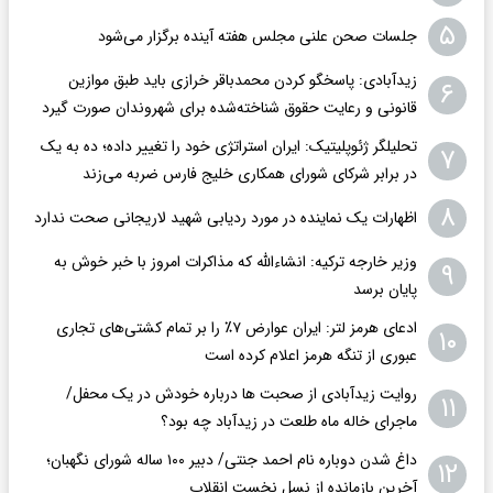
۵
جلسات صحن علنی مجلس هفته آینده برگزار می‌شود
زیدآبادی: پاسخگو کردن محمدباقر خرازی باید طبق موازین
۶
قانونی و رعایت حقوق شناخته‌شده برای شهروندان صورت گیرد
تحلیلگر ژئوپلیتیک: ایران استراتژی خود را تغییر داده؛ ده به یک
۷
در برابر شرکای شورای همکاری خلیج فارس ضربه می‌زند
۸
اظهارات یک نماینده در مورد ردیابی شهید لاریجانی صحت ندارد
وزیر خارجه ترکیه: انشاءالله که مذاکرات امروز با خبر خوش به
۹
پایان برسد
ادعای هرمز لتر: ایران عوارض ۷٪ را بر تمام کشتی‌های تجاری
۱۰
عبوری از تنگه هرمز اعلام کرده است
روایت زیدآبادی از صحبت ها درباره خودش در یک محفل/
۱۱
ماجرای خاله ماه طلعت در زیدآباد چه بود؟
داغ شدن دوباره نام احمد جنتی/ دبیر ۱۰۰ ساله شورای نگهبان؛
۱۲
آخرین بازمانده از نسل نخست انقلاب