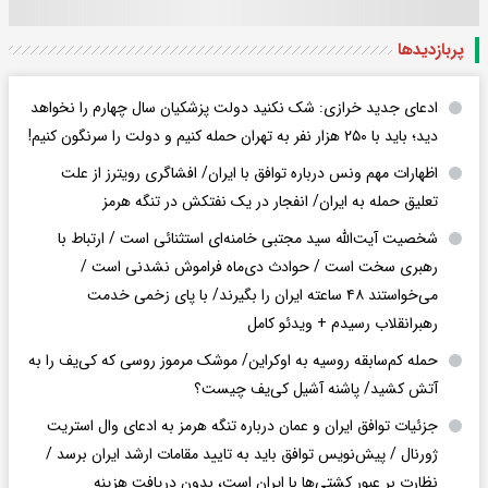
پربازدید‌ها
ادعای جدید خرازی: شک نکنید دولت پزشکیان سال چهارم را نخواهد
دید؛ باید با ۲۵۰ هزار نفر به تهران حمله کنیم و دولت را سرنگون کنیم!
اظهارات مهم ونس درباره توافق با ایران/ افشاگری رویترز از علت
تعلیق حمله به ایران/ انفجار در یک نفتکش در تنگه هرمز
شخصیت آیت‌الله سید مجتبی خامنه‌ای استثنائی است / ارتباط با
رهبری سخت است / حوادث دی‌ماه فراموش نشدنی است /
می‌خواستند ۴۸ ساعته ایران را بگیرند/ با پای زخمی خدمت
رهبرانقلاب رسیدم + ویدئو کامل
حمله کم‌سابقه روسیه به اوکراین/ موشک مرموز روسی که کی‌یف را به
آتش کشید/ پاشنه آشیل کی‌یف چیست؟
جزئیات توافق ایران و عمان درباره تنگه هرمز به ادعای وال استریت
ژورنال / پیش‌نویس توافق باید به تایید مقامات ارشد ایران برسد /
نظارت بر عبور کشتی‌ها با ایران است، بدون دریافت هزینه