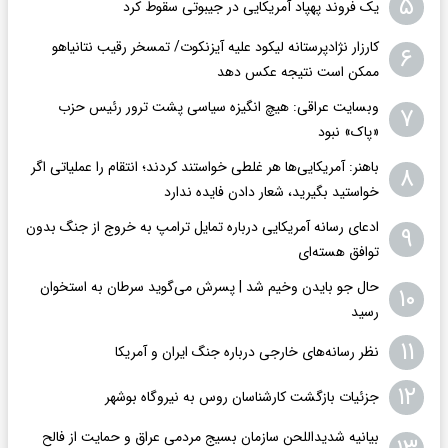
۵
یک فروند پهپاد آمریکایی در جیبوتی سقوط کرد
کارزار نژادپرستانه لیکود علیه آیزنکوت/ تمسخر رقیب نتانیاهو
۶
ممکن است نتیجه عکس دهد
وبسایت عراقی: هیچ انگیزه سیاسی پشت ترور رئیس حزب
۷
«پاک» نبود
باهنر: آمریکایی‌ها هر غلطی خواستند کردند؛ انتقام را عملیاتی اگر
۸
خواستید بگیرید، شعار دادن فایده ندارد
ادعای رسانه آمریکایی درباره تمایل ترامپ به خروج از جنگ بدون
۹
توافق هسته‌ای
حال جو بایدن وخیم شد | پسرش می‌گوید سرطان به استخوان
۱۰
رسید
۱۱
نظر رسانه‌های خارجی درباره جنگ ایران و آمریکا
۱۲
جزئیات بازگشت کارشناسان روس به نیروگاه بوشهر
بیانیه شدیداللحن سازمان بسیج مردمی عراق و حمایت از فالح