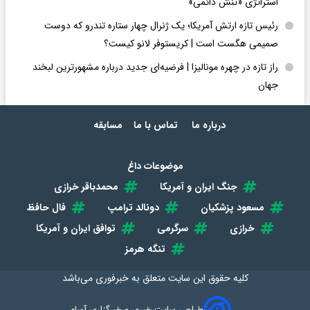
استراتژی «تنش دائمی»
رئیس تازه ارتش آمریکا؛ یک ژنرال چهار ستاره تندرو که دوست
صمیمی هگست است | کریستوفر لانو کیست؟
راز تازه در چهره مونالیزا | فرضیه‌ای جدید درباره مشهورترین لبخند
جهان
درباره ما
تماس با ما
مسابقه
موضوعات داغ
جنگ ایران و آمریکا
محمدباقر خرازی
مسعود پزشکیان
دونالد ترامپ
فال حافظ
خرازی
سرگرمی
توافق ایران و آمریکا
تنگه هرمز
کلیه حقوق این سایت متعلق به
خبرفوری
می‌باشد
طراحی سایت خبری و خبرگزاری آسام