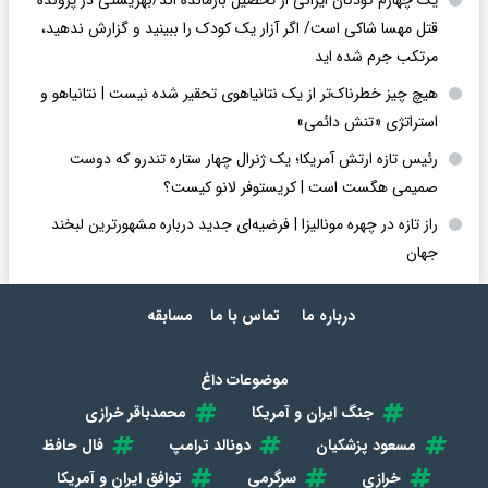
قتل مهسا شاکی است/ اگر آزار یک کودک را ببینید و گزارش ندهید،
مرتکب جرم شده اید
هیچ چیز خطرناک‌تر از یک نتانیاهوی تحقیر شده نیست | نتانیاهو و
استراتژی «تنش دائمی»
رئیس تازه ارتش آمریکا؛ یک ژنرال چهار ستاره تندرو که دوست
صمیمی هگست است | کریستوفر لانو کیست؟
راز تازه در چهره مونالیزا | فرضیه‌ای جدید درباره مشهورترین لبخند
جهان
درباره ما
تماس با ما
مسابقه
موضوعات داغ
جنگ ایران و آمریکا
محمدباقر خرازی
مسعود پزشکیان
دونالد ترامپ
فال حافظ
خرازی
سرگرمی
توافق ایران و آمریکا