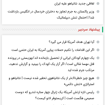
لفاظی جدید نتانیاهو علیه ایران
وزیر پاکستان به جرم تجاوز به دختران خردسال در انگلیس بازداشت
شد! | احتمال تنش دیپلماتیک
پیشنهاد سردبیر
آیا تهران هدف آمریکا قرار می گیرد؟
اگر این اقدامات را نکنیم حملات پیاپی آمریکا به ایران حتمی است
یک چهارم کودکان ایرانی از تحصیل بازمانده اند/بهزیستی در پرونده
قتل مهسا شاکی است/ اگر آزار یک کودک را ببینید و گزارش ندهید،
مرتکب جرم شده اید
هیچ چیز خطرناک‌تر از یک نتانیاهوی تحقیر شده نیست | نتانیاهو و
استراتژی «تنش دائمی»
رئیس تازه ارتش آمریکا؛ یک ژنرال چهار ستاره تندرو که دوست
صمیمی هگست است | کریستوفر لانو کیست؟