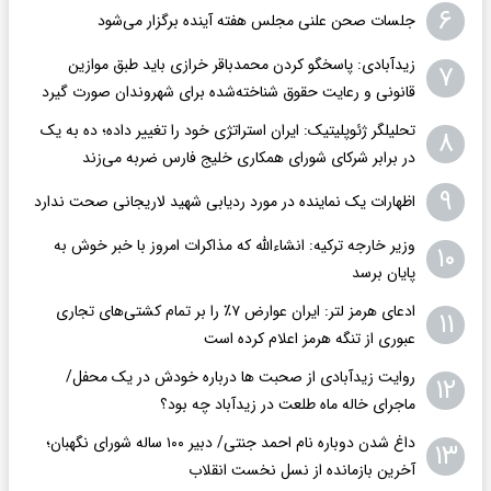
۶
جلسات صحن علنی مجلس هفته آینده برگزار می‌شود
زیدآبادی: پاسخگو کردن محمدباقر خرازی باید طبق موازین
۷
قانونی و رعایت حقوق شناخته‌شده برای شهروندان صورت گیرد
تحلیلگر ژئوپلیتیک: ایران استراتژی خود را تغییر داده؛ ده به یک
۸
در برابر شرکای شورای همکاری خلیج فارس ضربه می‌زند
۹
اظهارات یک نماینده در مورد ردیابی شهید لاریجانی صحت ندارد
وزیر خارجه ترکیه: انشاءالله که مذاکرات امروز با خبر خوش به
۱۰
پایان برسد
ادعای هرمز لتر: ایران عوارض ۷٪ را بر تمام کشتی‌های تجاری
۱۱
عبوری از تنگه هرمز اعلام کرده است
روایت زیدآبادی از صحبت ها درباره خودش در یک محفل/
۱۲
ماجرای خاله ماه طلعت در زیدآباد چه بود؟
داغ شدن دوباره نام احمد جنتی/ دبیر ۱۰۰ ساله شورای نگهبان؛
۱۳
آخرین بازمانده از نسل نخست انقلاب