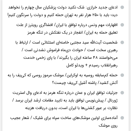
ادعای جدید خرازی: شک نکنید دولت پزشکیان سال چهارم را نخواهد
دید؛ باید با ۲۵۰ هزار نفر به تهران حمله کنیم و دولت را سرنگون کنیم!
اظهارات مهم ونس درباره توافق با ایران/ افشاگری رویترز از علت
تعلیق حمله به ایران/ انفجار در یک نفتکش در تنگه هرمز
شخصیت آیت‌الله سید مجتبی خامنه‌ای استثنائی است / ارتباط با
رهبری سخت است / حوادث دی‌ماه فراموش نشدنی است /
می‌خواستند ۴۸ ساعته ایران را بگیرند/ با پای زخمی خدمت
رهبرانقلاب رسیدم + ویدئو کامل
حمله کم‌سابقه روسیه به اوکراین/ موشک مرموز روسی که کی‌یف را به
آتش کشید/ پاشنه آشیل کی‌یف چیست؟
جزئیات توافق ایران و عمان درباره تنگه هرمز به ادعای وال استریت
ژورنال / پیش‌نویس توافق باید به تایید مقامات ارشد ایران برسد /
نظارت بر عبور کشتی‌ها با ایران است، بدون دریافت هزینه
آماده‌سازی اولین موشک‌های ساخت سپاه برای شلیک / شعار عجیب
روی موشک