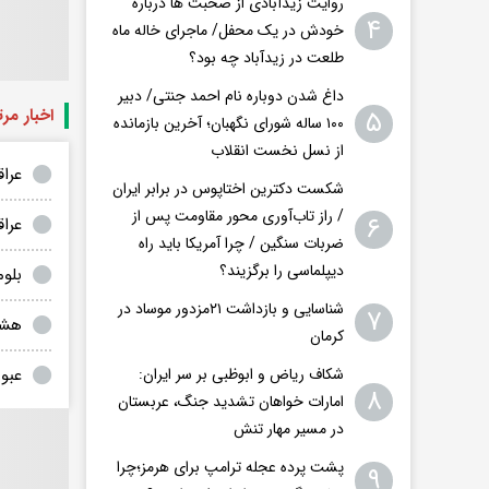
روایت زیدآبادی از صحبت ها درباره
۴
خودش در یک محفل/ ماجرای خاله ماه
طلعت در زیدآباد چه بود؟
داغ شدن دوباره نام احمد جنتی/ دبیر
۵
اخبار مر
۱۰۰ ساله شورای نگهبان؛ آخرین بازمانده
از نسل نخست انقلاب
عرا
شکست دکترین اختاپوس در برابر ایران
/ راز تاب‌آوری محور مقاومت پس از
۶
عراق
ضربات سنگین / چرا آمریکا باید راه
دیپلماسی را برگزیند؟
بلو
شناسایی و بازداشت ۲۱مزدور موساد در
۷
هشدا
کرمان
شکاف ریاض و ابوظبی بر سر ایران:
عبور ابرن
۸
امارات خواهان تشدید جنگ، عربستان
در مسیر مهار تنش
پشت پرده عجله ترامپ برای هرمز؛چرا
۹