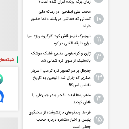
زمان،برگ برنده ایران شده است؟
محمد علی ابطحی: در رسانه ملی
۱۰
کسانی که فحاشی می‌کنند دائما حضور
دارند
نیویورک تایمز فاش کرد: کارگروه ویژه سیا
۱۱
برای تفرقه افکنی در کوبا
ژاپن و کره‌جنوبی مدعی شلیک موشک
۱۲
شبکه‌ها
بالستیک از سوی کره شمالی شد
جنجال بر سر تصویر تازه ترامپ | سرباز
۱۳
صفری که ژنرال شد | توهین به تاریخ
نظامی آمریکا!
ماهواره‌ها ابعاد انفجار بندر جبل‌علی را
۱۴
فاش کردند
فراجا: ویدئوهای بازنشرشده از سخنگوی
۱۵
پلیس و اخبار منتشره درباره حجاب
جعلی است