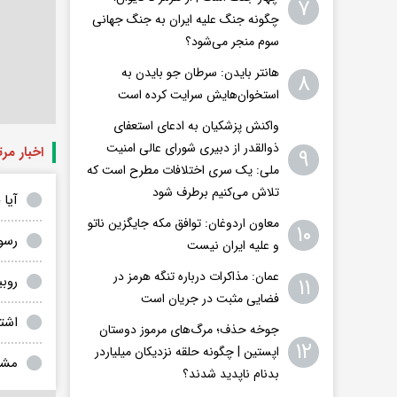
۷
چگونه جنگ علیه ایران به جنگ جهانی
سوم منجر می‌شود؟
هانتر بایدن: سرطان جو بایدن به
۸
استخوان‌هایش سرایت کرده است
واکنش پزشکیان به ادعای استعفای
ذوالقدر از دبیری شورای عالی امنیت
اخبار مر
۹
ملی: یک سری اختلافات مطرح است که
تلاش می‌کنیم برطرف شود
آیا 
معاون اردوغان: توافق مکه جایگزین ناتو
۱۰
رسوا
و علیه ایران نیست
عمان: مذاکرات درباره تنگه هرمز در
۱۱
روبی
فضایی مثبت در جریان است
اشتا
جوخه حذف؛ مرگ‌های مرموز دوستان
۱۲
اپستین | چگونه حلقه نزدیکان میلیاردر
مشا
بدنام ناپدید شدند؟