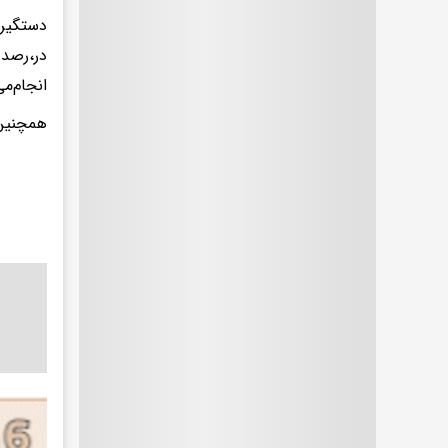
دستگیری
در،رصد 
انجام‌می
همچنین 