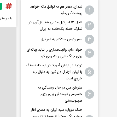
فیدان: مصر هم به توافق مکه خواهد
۱
پیوست/ ویدئو
با دوستا
کانال ۱۳ اسرائیل مدعی شد: تل‌آویو در
۲
تدارک حمله یک‌جانبه به ایران
۳
سفر رئیس سنتکام به اسرائیل
جواد امام: ولایت‌مداری را نباید بهانه‌ای
۴
برای جنگ‌طلبی و تندروی کرد
تردید در ارتش آمریکا درباره ادامه جنگ
۵
با ایران | ژنرال دن کین به دنبال راه
خروج است
سازمان ملل در حال رسیدگی به
۶
جاسوسی کارمندش برای رژیم
صهیونیستی
جنگ دوباره علیه ایران به معنای آغاز
چهار جنگ است | از هرمز تا تایوان؛