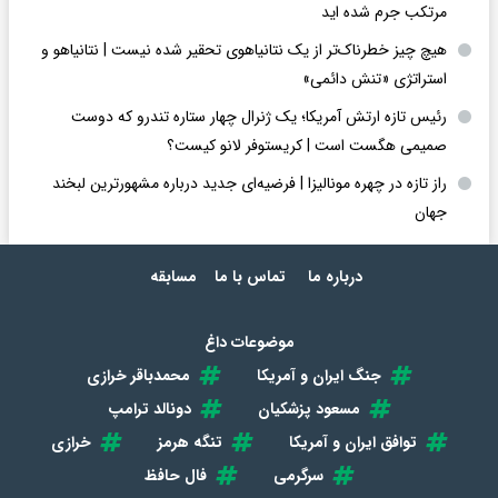
مرتکب جرم شده اید
هیچ چیز خطرناک‌تر از یک نتانیاهوی تحقیر شده نیست | نتانیاهو و
استراتژی «تنش دائمی»
رئیس تازه ارتش آمریکا؛ یک ژنرال چهار ستاره تندرو که دوست
صمیمی هگست است | کریستوفر لانو کیست؟
راز تازه در چهره مونالیزا | فرضیه‌ای جدید درباره مشهورترین لبخند
جهان
درباره ما
تماس با ما
مسابقه
موضوعات داغ
جنگ ایران و آمریکا
محمدباقر خرازی
مسعود پزشکیان
دونالد ترامپ
توافق ایران و آمریکا
تنگه هرمز
خرازی
سرگرمی
فال حافظ