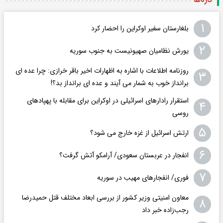
تازه‌ها
۱
بلغارستان سفیر اوکراین را احضار کرد
۲
یورش نظامیان صهیونیست به جنوب سوریه
روزنامه اطلاعات با اشاره به اظهارات اخیر باقر خرازی: چرا عده ای
۳
برانداز خوب به شمار می آیند و عده ای برانداز بد؟!
استقرار رادارهای اسرائیلی در اوکراین برای مقابله با پهپادهای
۴
روسی
۵
ارتش اسرائیل از غزه خارج می شود؟
۶
انفجار در عربستان سعودی/ آرامکو آتش گرفت؟
۷
فوری/ انفجارهای مهیب در سوریه
معاون امنیتی وزیر کشور از بررسی ابعاد مختلف قتل حمیدرضا
۸
رجب‌زاده خبر داد