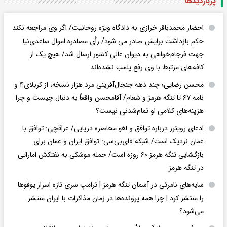
پربازدید‌ها
احضار محمدباقر خرازی به دادگاه ویژه روحانیت/ اگر وی مراجعه نکند
حکم بازداشت برایش صادر می شود/ رأی مصادره اموال ساعدی‌نیا
جهت فرجام‌خواهی به دیوان عالی کشور ارسال شد/ هیچ یک از
کافه‌های مرتبط با وی رفع پلمب نشده‌اند
محسن رضایی؛ چند دهه جنجال‌آفرینی مرد هزار نسخه، از کربلای۴ و
نامه ۶۷ تا تنگه هرمز و شعام/ آقا‌محسن واقعاً به دنبال چیست و چرا
هزینه‌های کلامی او تمام‌شدنی نیست؟
ادعای رویترز درباره توافق و لغو محاصره دریایی/ عراقچی: توافق با
عمان نزدیک است/ شبکه «ای‌بی‌سی: توافق ایران و عمان برای
بازگشایی تنگه هرمز ۶۰ روزه است/ حمله موشکی به نفتکش اماراتی
در تنگه هرمز
سایه‌های نامرئی در آسمان تنگه هرمز | ترامپ سری تازه اسرار یوفوها
را منتشر کرد | چرا همه پرونده‌ها در زمان مذاکرات با ایران منتشر
می‌شود؟