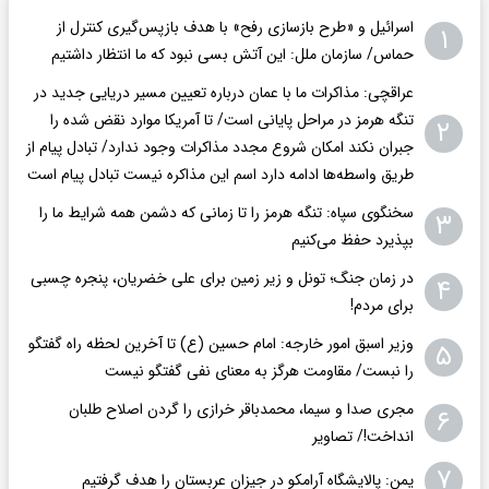
اسرائیل و «طرح بازسازی رفح» با هدف بازپس‌گیری کنترل از
۱
حماس/ سازمان ملل: این آتش بسی نبود که ما انتظار داشتیم
عراقچی: مذاکرات ما با عمان درباره تعیین مسیر دریایی جدید در
تنگه هرمز در مراحل پایانی است/ تا آمریکا موارد نقض شده را
۲
جبران نکند امکان شروع مجدد مذاکرات وجود ندارد/ تبادل پیام از
طریق واسطه‌ها ادامه دارد اسم این مذاکره نیست تبادل پیام است
سخنگوی سپاه: تنگه هرمز را تا زمانی که دشمن همه‌ شرایط ما را
۳
بپذیرد حفظ می‌کنیم
در زمان جنگ؛ تونل و زیر زمین برای علی خضریان، پنجره چسبی
۴
برای مردم!
وزیر اسبق امور خارجه: امام حسین (ع) تا آخرین لحظه راه گفتگو
۵
را نبست/ مقاومت هرگز به معنای نفی گفتگو نیست
مجری صدا و سیما، محمدباقر خرازی را گردن اصلاح طلبان
۶
انداخت!/ تصاویر
۷
یمن: پالایشگاه آرامکو در جیزانِ عربستان را هدف گرفتیم