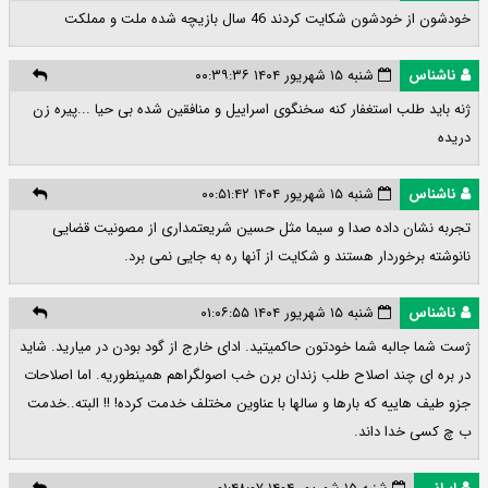
خودشون از خودشون شکایت کردند 46 سال بازیچه شده ملت و مملکت
ناشناس
شنبه ۱۵ شهریور ۱۴۰۴ ۰۰:۳۹:۳۶
ژنه باید طلب استغفار کنه سخنگوی اسراییل و منافقین شده بی حیا ...پیره زن
دریده
ناشناس
شنبه ۱۵ شهریور ۱۴۰۴ ۰۰:۵۱:۴۲
تجربه نشان داده صدا و سیما مثل حسین شریعتمداری از مصونیت قضایی
نانوشته برخوردار هستند و شکایت از آنها ره به جایی نمی برد.
ناشناس
شنبه ۱۵ شهریور ۱۴۰۴ ۰۱:۰۶:۵۵
ژست شما جالبه شما خودتون حاکمیتید. ادای خارج از گود بودن در میارید. شاید
در بره ای چند اصلاح طلب زندان برن خب اصولگراهم همینطوریه. اما اصلاحات
جزو طیف هاییه که بارها و سالها با عناوین مختلف خدمت کرده! !! البته..خدمت
ب چ کسی خدا داند.