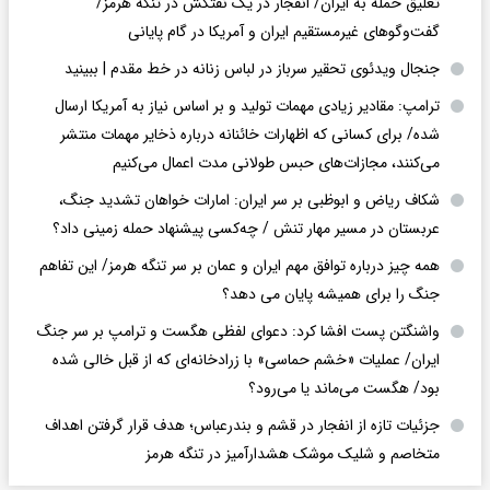
تعلیق حمله به ایران/ انفجار در یک نفتکش در تنگه هرمز/
گفت‌وگوهای غیرمستقیم ایران و آمریکا در گام پایانی
جنجال ویدئوی تحقیر سرباز در لباس زنانه در خط مقدم | ببینید
ترامپ: مقادیر زیادی مهمات تولید و بر اساس نیاز به آمریکا ارسال
شده/ برای کسانی که اظهارات خائنانه درباره ذخایر مهمات منتشر
می‌کنند، مجازات‌های حبس طولانی مدت اعمال می‌کنیم
شکاف ریاض و ابوظبی بر سر ایران: امارات خواهان تشدید جنگ،
عربستان در مسیر مهار تنش / چه‌کسی پیشنهاد حمله زمینی داد؟
همه چیز درباره توافق مهم ایران و عمان بر سر تنگه هرمز/ این تفاهم
جنگ را برای همیشه پایان می دهد؟
واشنگتن پست افشا کرد: دعوای لفظی هگست و ترامپ بر سر جنگ
ایران/ عملیات «خشم حماسی» با زرادخانه‌ای که از قبل خالی شده
بود/ هگست می‌ماند یا می‌رود؟
جزئیات تازه از انفجار در قشم و بندرعباس؛ هدف قرار گرفتن اهداف
متخاصم و شلیک موشک هشدارآمیز در تنگه هرمز