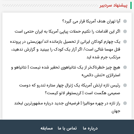
پیشنهاد سردبیر
آیا تهران هدف آمریکا قرار می گیرد؟
اگر این اقدامات را نکنیم حملات پیاپی آمریکا به ایران حتمی است
یک چهارم کودکان ایرانی از تحصیل بازمانده اند/بهزیستی در پرونده
قتل مهسا شاکی است/ اگر آزار یک کودک را ببینید و گزارش ندهید،
مرتکب جرم شده اید
هیچ چیز خطرناک‌تر از یک نتانیاهوی تحقیر شده نیست | نتانیاهو و
استراتژی «تنش دائمی»
رئیس تازه ارتش آمریکا؛ یک ژنرال چهار ستاره تندرو که دوست
صمیمی هگست است | کریستوفر لانو کیست؟
راز تازه در چهره مونالیزا | فرضیه‌ای جدید درباره مشهورترین لبخند
جهان
درباره ما
تماس با ما
مسابقه