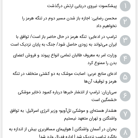
۱
پیشکسوت نیروی دریایی ارتش درگذشت
محسن رضایی: اجازه باز شدن مسیر دوم در تنگه هرمز را
۲
نخواهیم داد
ترامپ در ادعایی: تنگه هرمز در حال حاضر باز است/ توافق با
۳
ایران می‌تواند به‌ زودی حاصل شود/ جنگ به پایان نزدیک است
وزارت امر به معروف طالبان تمامی انواع پیوند و فروش اعضای
۴
بدن را ممنوع کرد
ادعای منابع عربی: اصابت موشک به دو کشتی متخلف در تنگه
۵
هرمز و توقیف آن‌ها
سی‌ان‌ان: ترامپ از انتشار خبرها درباره کمبود ذخایر موشکی
۶
خشمگین است
هشدار هسته‌ای و موشکی تل‌آویو؛ وزیر انرژی اسرائیل: به توافق
۷
واشنگتن و تهران متعهد نیستیم
بحران در آسمان واشنگتن | هواپیمای مسافربری بیش از اندازه به
۸
بالگرد ترامپ نزدیک شد | اداره فدرال وارد شد!