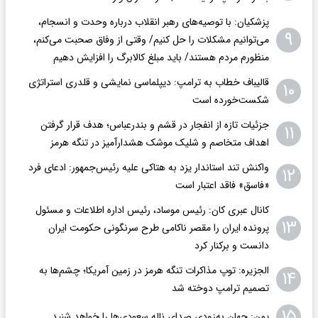
پزشکیان: با توصیه‌های رهبر انقلاب درباره وحدت و انسجام،
۹
می‌توانیم مشکلات را حل کنیم/ وقتی از وفاق صحبت می‌کنم،
منظورم مردم هستند/ باید مبلغ کالابرگ را افزایش دهیم
قالیباف خطاب به ترامپ: دیپلماسی نمایشی و قلدری استراتژی
۱۰
شکست‌خورده است
جزئیات تازه از انفجار در قشم و بندرعباس؛ هدف قرار گرفتن
۱۱
اهداف متخاصم و شلیک موشک هشدارآمیز در تنگه هرمز
واکنش تند استاندار یزد به هتاکی علیه رئیس‌جمهور: ادعای فرد
۱۲
«فاسق» فاقد اعتبار است
کانال عبری کان: رئیس موساد، رئیس اداره اطلاعات و مسئول
۱۳
پرونده ایران را مقصر ناکامی طرح سرنگونی حکومت ایران
دانست و برکنار کرد
الجزیره: توپ مذاکرات تنگه هرمز در زمین آمریکا؛ چشم‌ها به
۱۴
تصمیم ترامپ دوخته شد
۱۵
یمن: جهان به‌زودی صدای ناله سعودی‌ها را خواهد شنید