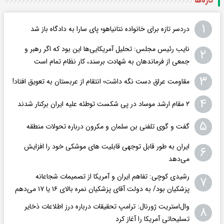
تازه‌ها
۱
دردسر تازه برای خانواده نتانیاهو؛ پای سارا به دادگاه باز شد
نایب رئیس مجلس: تحلیل آمریکایی‌ها این بود که اگر رهبر و
۲
جمعی از فرماندهان به شهادت برسند، کار نظام تمام است
۳
مقاومت عراق دست نگه داشت؛ انتقام از عربستان به تعویق افتاد!
۴
۲ مقام‌ ارشد موساد در پی شکست توطئه علیه ایران برکنار شدند
۵
گفت و گوی تلفنی بن سلمان و مکرون درباره تحولات منطقه
ایران به طور قابل توجهی قابلیت های موشکی خود را افزایش
۶
می‌دهد
رشیدی کوچی: تفاهم ایران و آمریکا از تصمیمات شجاعانه
۷
پزشکیان بود/ به دولت آقای پزشکیان نمره بالای ۱۶ یا ۱۷ می‌دهم
وال‌استریت ژورنال: ترامپ تحقیقات درباره درز اطلاعات ذخایر
۸
تسلیحاتی آمریکا را آغاز کرد