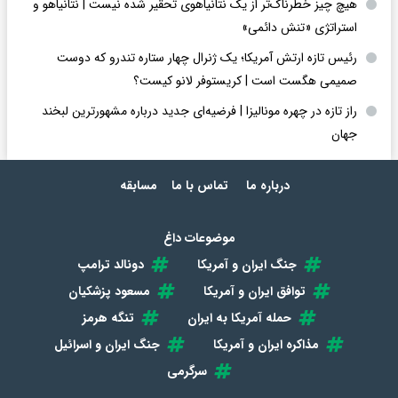
هیچ چیز خطرناک‌تر از یک نتانیاهوی تحقیر شده نیست | نتانیاهو و
استراتژی «تنش دائمی»
رئیس تازه ارتش آمریکا؛ یک ژنرال چهار ستاره تندرو که دوست
صمیمی هگست است | کریستوفر لانو کیست؟
راز تازه در چهره مونالیزا | فرضیه‌ای جدید درباره مشهورترین لبخند
جهان
درباره ما
تماس با ما
مسابقه
موضوعات داغ
جنگ ایران و آمریکا
دونالد ترامپ
توافق ایران و آمریکا
مسعود پزشکیان
حمله آمریکا به ایران
تنگه هرمز
مذاکره ایران و آمریکا
جنگ ایران و اسرائیل
سرگرمی