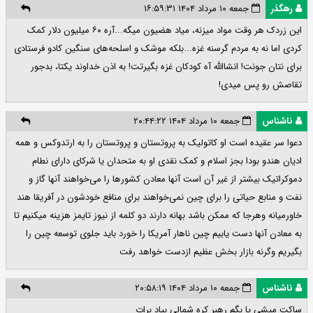
رهگذر
جمعه ۱۰ مرداد ۱۴۰۴ ۱۶:۵۹:۳۱
این زردک هر وقت مواد میزنه، میاد هضیون میگه...آره ۶۰ میلیون دلار کمک
کردی اما نه به مردم گرسنه غزه...بلکه موشک و اسلحه‌های سنگین کادو فرستادی
برای نتان جونت! انشاالله آه کودکان غزه بگیرتت! به اذن خداوند یکتا، بدجور
تقاصش رو پس میدی!
ناشناس
جمعه ۱۰ مرداد ۱۴۰۴ ۲۰:۴۴:۲۲
دعوا سر عقیده است او کاتولیک به پروتستان و پروتستان را به ارتدوکس و همه
ادیان هندو بودا بجز اسلام و کمک نقدی او به متحدان یا شرکای دارای نطام
دموکراتیک بیشتر از غیر آن است آنها معادن کشورها را می‌خواهند آنها گاز و
نفت و منابع حیاتی را برای چین نمی‌خواهند برای منافع خودشون در آفریقا هند
خاورمیانه وهرجا که ممکن باشد بهانه دارند دو کلمه از نیوز تایمز هزینه میکنیم تا
به معادن آنها دست یابیم چین ناهار آمریکا را خورد باید جلوی توسعه چین را
بگیریم وگرنه بازار بخش عظیم ازدست خواهد رفت
ناشناس
جمعه ۱۰ مرداد ۱۴۰۴ ۲۰:۵۸:۱۹
ساکت میشی یا بگم رهبر کره شمالی بیاد برات