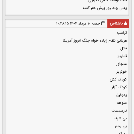
خب نوشته ادعای تکراری.
یعنی چند روز پیش هم گفته
ناشناس
جمعه ۱۰ مرداد ۱۴۰۴ ۱۰:۲۸:۱۵
ترامپ
عریانی نظام زیاده خواه جنگ افروز آمریکا
قاتل
قمارباز
متجاوز
خونریز
کودک کش
کودک آزار
پدوفیل
متوهم
نارسیست
بی شرف
بی رحم
زورگو