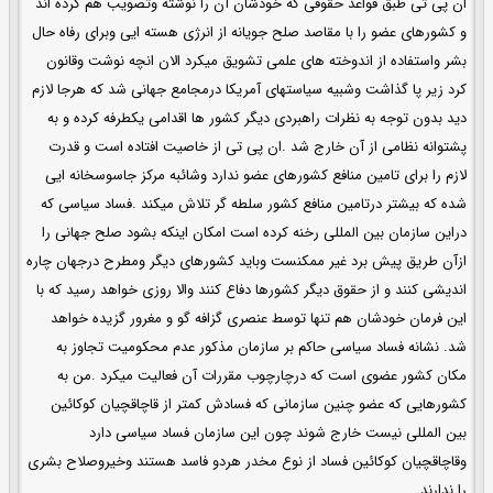
ان پی تی طبق قواعد حقوقی که خودشان آن را نوشته وتصویب هم کرده اند
و کشورهای عضو را با مقاصد صلح جویانه از انرژی هسته ایی وبرای رفاه حال
بشر واستفاده از اندوخته های علمی تشویق میکرد الان انچه نوشت وقانون
کرد زیر پا گذاشت وشبیه سیاستهای آمریکا درمجامع جهانی شد که هرجا لازم
دید بدون توجه به نظرات راهبردی دیگر کشور ها اقدامی یکطرفه کرده و به
پشتوانه نظامی از آن خارج شد .ان پی تی از خاصیت افتاده است و قدرت
لازم را برای تامین منافع کشورهای عضو ندارد وشائبه مرکز جاسوسخانه ایی
شده که بیشتر درتامین منافع کشور سلطه گر تلاش میکند .فساد سیاسی که
دراین سازمان بین المللی رخنه کرده است امکان اینکه بشود صلح جهانی را
ازآن طریق پیش برد غیر ممکنست وباید کشورهای دیگر ومطرح درجهان چاره
اندیشی کنند و از حقوق دیگر کشورها دفاع کنند والا روزی خواهد رسید که با
این فرمان خودشان هم تنها توسط عنصری گزافه گو و مغرور گزیده خواهد
شد. نشانه فساد سیاسی حاکم بر سازمان مذکور عدم محکومیت تجاوز به
مکان کشور عضوی است که درچارچوب مقررات آن فعالیت میکرد .من به
کشورهایی که عضو چنین سازمانی که فسادش کمتر از قاچاقچیان کوکائین
بین المللی نیست خارج شوند چون این سازمان فساد سیاسی دارد
وقاچاقچیان کوکائین فساد از نوع مخدر هردو فاسد هستند وخیروصلاح بشری
را ندارند .