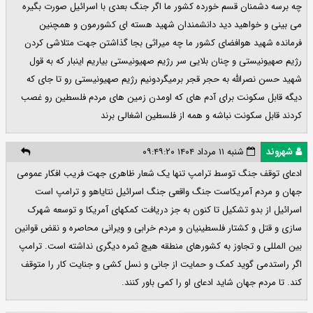
چه برسه دشمنان قسم خورده کشور ما اگر جنگ بعدی با اسرائیل صورت بگیره
می بینی و خواهید دید دانشمندان شهید هسته ای کشورمون و همچنین
فرمانده شهید هوافضای کشور ما چه میراثی بجا گذاشتن جهت متلاشی کردن
رژیم صهیونیستی و چنان بلایی سر رژیم صهیونیستی بیاریم اینبار که به قول
شهید حسن نصرالله به حجر قجر برمیگردونیم رژیم صهیونیستی رو تا جای که
دیگه قابل سکونت برای آدم های که اومدن زمین های مردم فلسطین رو غصب
کردند قابل سکونت نباشه و همه از فلسطین اشغالی برند
شهروند
شنبه ۱۱ مرداد ۱۴۰۴ ۰۹:۴۹:۲۰
ادعای توقف جنگ توسط ترامپ تنها یک شعار ظاهری جهت فریب افکار عمومی
جهان و مردم آمریکاست جنگ واقعی جنگ اسرائیل نتایاهو و ترامپ است
اسرائیل از بدو تشکیل تا کنون به جز دریافت کمکهای آمریکا و توسعه شهرک
سازی و قتل و کشتار فلسطینیان و مردم خرابی و ویرانی محاصره و نقض قوانین
بین المللی و تجاوز به کشورهای منطقه هیچ ثمره دیگری نداشته است. ترامپ
اگر راستدمی گوید کمک و حمایت از جانی و نسل کشی و جنایت کار را متوقف
کند. تا مردم جهان شاید ادعای او را کمی باور کنند.