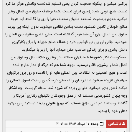
پراکنی میکنی و اینگونه صحبت کردن یعنی تسلیم شدنست ونامش هرگز مذاکره
نیست هیچ توپی هم درزمین ایران نیست .شما برخلاف حقوق بین الملل رفتار
میکنید حقوق برسمیت شناحته ملتهای مختلف دنیا را زیر پا گذاشته اید هرجا
منافع خودتان تامین نمیشود دست بدامن نظامی میشوید بدون اینکه پی ببرید
حقوق بین الملل برای آن خط قرمز گذاشته است .حتی الفبای حقوق بین الملل را
نمیدانید .وقتی ان پی تی قوانینی دارد واهداف صلح جویانه را برای بکارگیری
دانش بشری و برای زندگی مناسب مقرر میدارد آنها را زیر پا میگذارید
.محکومیت اکثر کشورها با ملیتهای مختلف در رفتاری خلاف عقل وحقوق بین
الملل شما را پشیزی قائل نیستید .نوچه شما هم که دیگه از مدار خارج شده
است و هیچ اهمیتی به انتقادات بین المللی علیه او را نادیده و روز بروز برانزوای
جهانیش افزوده میشود اما ایرانیان را که حتی درجنگیدن رعایت اصول انسانی را
میکند کشور بدی میدانید .دنیا پی برده که شیوه شما سلطه گریست .چه اشکار
وچه پنهان کشورهایی هستند که از عمق وجودشان نکبتهای رفتاری آمریکا را
آگاهند ومیدانند دم دمی مزاج هستید که بهیچ قانونی پایبند نیستید پس بهتره
دهان خود را ببندید .
ناشناس
جمعه ۱۰ مرداد ۱۴۰۴ ۲۱:۰۱:۰۰