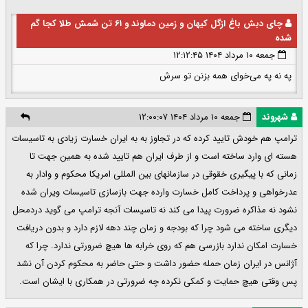
چای دبش باغ ازگل کیهان و زمین دماوند و ۶۱ تن شمش طلا کجا گم
شده
جمعه ۱۰ مرداد ۱۴۰۴ ۱۲:۱۲:۴۵
په نه په می‌خوای همه بزنن تو سرش
شهروند
جمعه ۱۰ مرداد ۱۴۰۴ ۱۲:۰۰:۰۷
ترامپ هم خودش تایید کرده که در تجاوز به به ایران خسارت زیادی به تاسیسات
هسته ای وارد ساخته است و از طرف ایران هم تایید شده به همین جهت تا
زمانی که با پیگیری خقوقی در سازمانهای بین المللی امریکا محکوم و وادار به
عدرخواهی و پرداخت کامل خسارت وارده جهت بازسازی تاسیسات ویران شده
نشود نه مذاکره ضرورت پیدا می کند نه تاسیسات آنجه ترامپ می گوید دردمحل
دیگری ساخته می شود چرا که بودجه و زمان چند دهه لازم دارد و بدون دریافت
خسارت امکان ندارد بازرسی هم که روی خرابه ها هیچ ضرورتی ندارد. چرا که
آژانس در ایران زمان حمله حضور داشت و حتی حاضر به محکوم کردن آن نشد
پس وقتی هیچ حمایت و کمکی نکرده چه ضرورتی در همکاری با ایشان است.