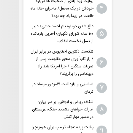
روایت زیدآبادی از صحبت ها درباره
۴
خودش در یک محفل/ ماجرای خاله ماه
طلعت در زیدآباد چه بود؟
داغ شدن دوباره نام احمد جنتی/ دبیر
۵
۱۰۰ ساله شورای نگهبان؛ آخرین بازمانده
از نسل نخست انقلاب
شکست دکترین اختاپوس در برابر ایران
/ راز تاب‌آوری محور مقاومت پس از
۶
ضربات سنگین / چرا آمریکا باید راه
دیپلماسی را برگزیند؟
شناسایی و بازداشت ۲۱مزدور موساد در
۷
کرمان
شکاف ریاض و ابوظبی بر سر ایران:
۸
امارات خواهان تشدید جنگ، عربستان
در مسیر مهار تنش
پشت پرده عجله ترامپ برای هرمز؛چرا
۹