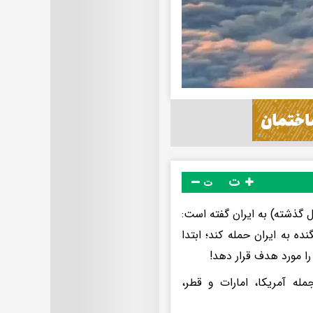
ت
ت
جلس درباره نقشه اسرائیل در ۵ آبان ۱۴۰۳(حمله سال گذشته) به ایران گفته است:
از وعده صادق٢، قصد داشت با عملیاتی ٣ مرحله ای با ١٢٠ جنگنده به ایران حمله کند؛ ابتدا
 را مورد هدف قرار دهد!
له آمریکا، امارات و قطر،