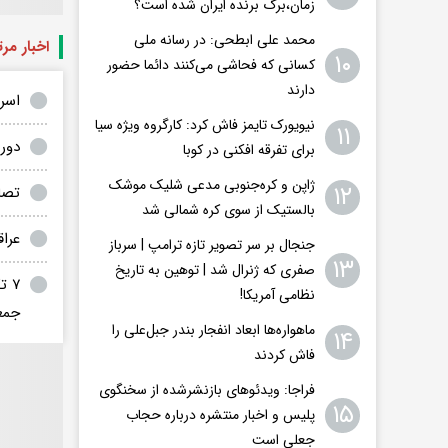
زمان،برگ برنده ایران شده است؟
محمد علی ابطحی: در رسانه ملی
اخبار مر
۱۰
کسانی که فحاشی می‌کنند دائما حضور
دارند
اسرا
نیویورک تایمز فاش کرد: کارگروه ویژه سیا
۱۱
دورب
برای تفرقه افکنی در کوبا
ژاپن و کره‌جنوبی مدعی شلیک موشک
۱۲
تصا
بالستیک از سوی کره شمالی شد
عرا
جنجال بر سر تصویر تازه ترامپ | سرباز
۱۳
صفری که ژنرال شد | توهین به تاریخ
۷ 
نظامی آمریکا!
جمع
ماهواره‌ها ابعاد انفجار بندر جبل‌علی را
۱۴
فاش کردند
فراجا: ویدئوهای بازنشرشده از سخنگوی
۱۵
پلیس و اخبار منتشره درباره حجاب
جعلی است