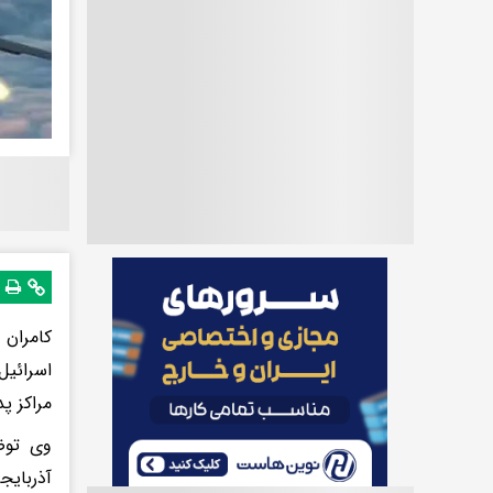
مراکز پ
وی توضی
آذربایج