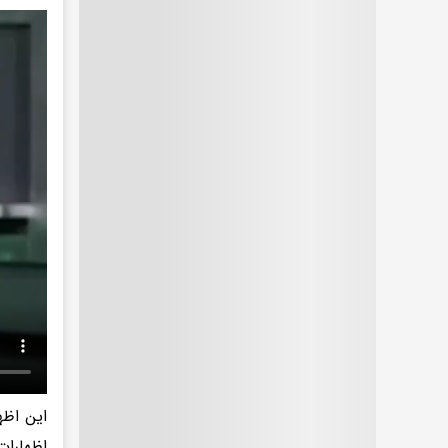
این اظه
اظهارات