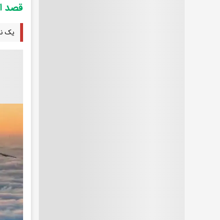
قصد اس
یک نم