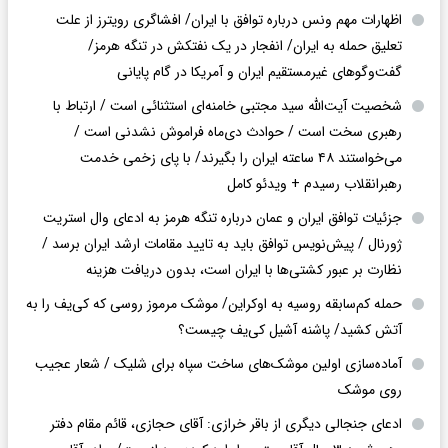
اظهارات مهم ونس درباره توافق با ایران/ افشاگری رویترز از علت
تعلیق حمله به ایران/ انفجار در یک نفتکش در تنگه هرمز/
گفت‌وگوهای غیرمستقیم ایران و آمریکا در گام پایانی
شخصیت آیت‌الله سید مجتبی خامنه‌ای استثنائی است / ارتباط با
رهبری سخت است / حوادث دی‌ماه فراموش نشدنی است /
می‌خواستند ۴۸ ساعته ایران را بگیرند/ با پای زخمی خدمت
رهبرانقلاب رسیدم + ویدئو کامل
جزئیات توافق ایران و عمان درباره تنگه هرمز به ادعای وال استریت
ژورنال / پیش‌نویس توافق باید به تایید مقامات ارشد ایران برسد /
نظارت بر عبور کشتی‌ها با ایران است، بدون دریافت هزینه
حمله کم‌سابقه روسیه به اوکراین/ موشک مرموز روسی که کی‌یف را به
آتش کشید/ پاشنه آشیل کی‌یف چیست؟
آماده‌سازی اولین موشک‌های ساخت سپاه برای شلیک / شعار عجیب
روی موشک
ادعای جنجالی دیگری از باقر خرازی: آقای حجازی، قائم مقام دفتر