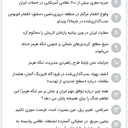
۶
ضربه مغزی بیش از ۷۰۰ نظامی آمریکایی در حملات ایران
وقوع انفجار مرگبار در منطقه دروزی‌نشین دمشق؛ انفجار اتوبوس
۷
بمب‌گذاری‌شده در جرمانا/ ویدئو
۸
سفارت ایران در وین بیانیه پارلمان اتریش را محکوم کرد
منبع مطلع: کریدورهای شمالی و جنوبی تنگه هرمز حذف
۹
می‌شوند
۱۰
جزئیات متن اولیۀ طرح راهبردی مدیریت تنگه هرمز
کشف پهپاد بمب‌گذاری‌شده در فرودگاه لایپزیگ آلمان؛ هشدار
۱۱
مقامات درباره «سطح جدیدی از تهدید»
همه چیز درباره توافق مهم ایران و عمان بر سر تنگه هرمز/ این
۱۲
تفاهم جنگ را برای همیشه پایان می دهد؟
۱۳
ضرغامی: تغییر ریل، عین بصیرت است. فرصت سوزی نکنیم
یحیی سریع: در عملیاتی گسترده تجمعات نظامی وابسته به
۱۴