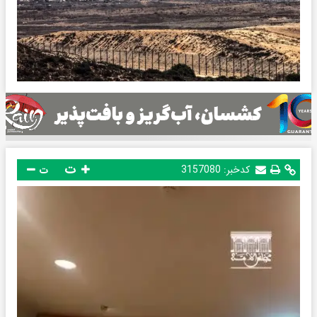
ت
کدخبر:
3157080
ت