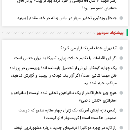
رهبر شهید ۳ سال آقا مجتبی را طرد کرده بود از بیت/ برادر آقای
حقانیان عضو سیا بود!
جنجال ویدئوی تحقیر سرباز در لباس زنانه در خط مقدم | ببینید
پیشنهاد سردبیر
آیا تهران هدف آمریکا قرار می گیرد؟
اگر این اقدامات را نکنیم حملات پیاپی آمریکا به ایران حتمی است
یک چهارم کودکان ایرانی از تحصیل بازمانده اند/بهزیستی در پرونده
قتل مهسا شاکی است/ اگر آزار یک کودک را ببینید و گزارش ندهید،
مرتکب جرم شده اید
هیچ چیز خطرناک‌تر از یک نتانیاهوی تحقیر شده نیست | نتانیاهو و
استراتژی «تنش دائمی»
رئیس تازه ارتش آمریکا؛ یک ژنرال چهار ستاره تندرو که دوست
صمیمی هگست است | کریستوفر لانو کیست؟
راز تازه در چهره مونالیزا | فرضیه‌ای جدید درباره مشهورترین لبخند