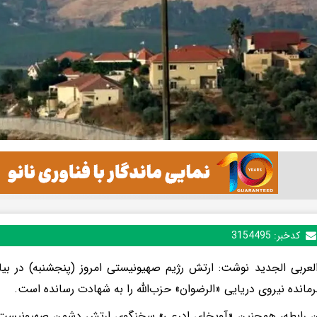
کدخبر:
3154495
العربی الجدید نوشت: ارتش رژیم صهیونیستی امروز (پنجشنبه) در بیا
رمانده نیروی دریایی «الرضوان» حزب‌الله را به شهادت رسانده است.
ن رابطه، همچنین «آویخای ادرعی» سخنگوی ارتش دشمن صهیونیس