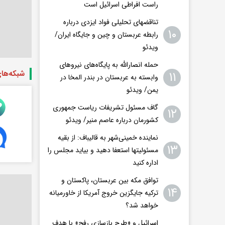
راست افراطی اسرائیل است
تناقضهای تحلیلی فواد ایزدی درباره
۱۰
رابطه عربستان و چین و جایگاه ایران/
ویدئو
حمله انصارالله به پایگاه‌های نیروهای
شبکه‌ها
۱۱
وابسته به عربستان در بندر المخا در
یمن/ ویدئو
گاف مسئول تشریفات ریاست جمهوری
۱۲
کشورمان درباره عاصم منیر/ ویدئو
نماینده خمینی‌شهر به قالیباف: از بقیه
۱۳
مسئولیتها استعفا دهید و بیاید مجلس را
اداره کنید
توافق مکه بین عربستان، پاکستان و
۱۴
ترکیه جایگزین خروج آمریکا از خاورمیانه
خواهد شد؟
اسرائیل و «طرح بازسازی رفح» با هدف