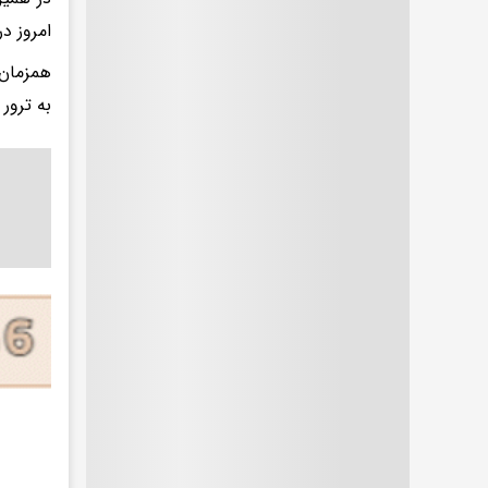
امروز د
همزمان،
به ترور