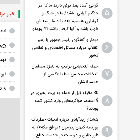
گرانی آمده بعد توقع دارند ما که در
۵
جنگیم گرانی نباشد/ ما در جنگ و
اخبار مر
گرفتاری هستیم بعد باید ما وضعمان
خوب باشد و آنها گرفتار باشند؟!/ ویدئو
ادعا
دیدار و گفتگوی رئیس‌جمهور با رهبر
رژیم
۶
انقلاب درباره مسائل اقتصادی و نظامی
کشور
تهد
حمله انتخاباتی ترامپ به نامزد مسلمان
۷
ترو
انتخابات مجلس سنا با عکسی از
همسرانشان
۸ ترور بزدلانه اسرائیل در ۱۵ سال اخیر
30 دقیقه قبل از حمله به بیت رهبری در
۸
9 اسفند، هواگردهایی وارد کشور شده
بودند؟
هشدار زیدآبادی درباره ادبیات خطرناک
روزنامه کیهان پیرامون «توافق مکه»/ به
۹
طور دقیق و دربست در خدمت جناح