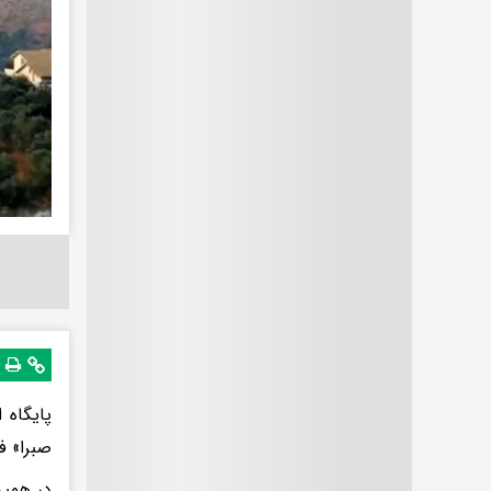
پایگاه 
صبرا» ف
در همی