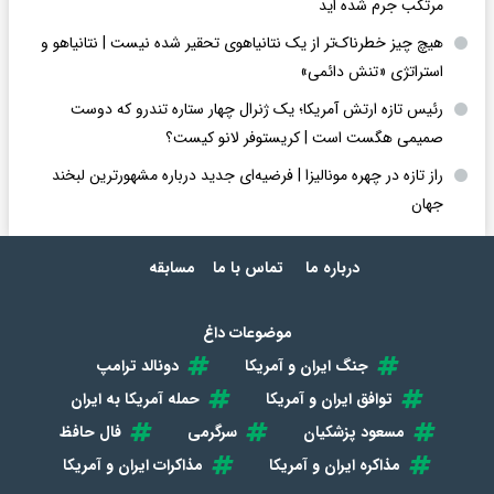
مرتکب جرم شده اید
هیچ چیز خطرناک‌تر از یک نتانیاهوی تحقیر شده نیست | نتانیاهو و
استراتژی «تنش دائمی»
رئیس تازه ارتش آمریکا؛ یک ژنرال چهار ستاره تندرو که دوست
صمیمی هگست است | کریستوفر لانو کیست؟
راز تازه در چهره مونالیزا | فرضیه‌ای جدید درباره مشهورترین لبخند
جهان
درباره ما
تماس با ما
مسابقه
موضوعات داغ
جنگ ایران و آمریکا
دونالد ترامپ
توافق ایران و آمریکا
حمله آمریکا به ایران
مسعود پزشکیان
سرگرمی
فال حافظ
مذاکره ایران و آمریکا
مذاکرات ایران و آمریکا