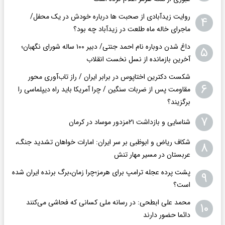
روایت زیدآبادی از صحبت ها درباره خودش در یک محفل/
۴
ماجرای خاله ماه طلعت در زیدآباد چه بود؟
داغ شدن دوباره نام احمد جنتی/ دبیر ۱۰۰ ساله شورای نگهبان؛
۵
آخرین بازمانده از نسل نخست انقلاب
شکست دکترین اختاپوس در برابر ایران / راز تاب‌آوری محور
۶
مقاومت پس از ضربات سنگین / چرا آمریکا باید راه دیپلماسی را
برگزیند؟
۷
شناسایی و بازداشت ۲۱مزدور موساد در کرمان
شکاف ریاض و ابوظبی بر سر ایران: امارات خواهان تشدید جنگ،
۸
عربستان در مسیر مهار تنش
پشت پرده عجله ترامپ برای هرمز؛چرا زمان،برگ برنده ایران شده
۹
است؟
محمد علی ابطحی: در رسانه ملی کسانی که فحاشی می‌کنند
۱۰
دائما حضور دارند