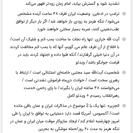
تشدید شود و گسترش بیابد، امام زمان زودتر ظهور می‌کند
ترامپ در ادعایی: وضعیت ایران ظرف ۴۸ ساعت آینده مشخص
می‌شود/ تنگه هرمز به زودی باز خواهد شد/ اگر بار دیگر از توافق
عقب‌نشینی کنند، ضربه بسیار سختی خواهند خورد
آیت الله خرازی: تنها راه نجات ما ساخت بمب اتم و شلیک آن است/
با اطلاع از آن طرف عالم می گویم، آنها که با بمب اتم مخالفت کردند
در آن دنیا خیلی گرفتارند/ آنکه فتوا داده و اجتهاد کرده، باید در
قیامت جوابگو باشد/ ویدئو
شخصیت آیت‌الله سید مجتبی خامنه‌ای استثنائی است / ارتباط با
رهبری سخت است / حوادث دی‌ماه فراموش نشدنی است /
می‌خواستند ۴۸ ساعته ایران را بگیرند/ با پای زخمی خدمت
رهبرانقلاب رسیدم + ویدئو کامل
الجزیره: تنها یک یا 2 موضوع در مذاکرات ایران و عمان باقی مانده
است/ آکسیوس: آمریکا قصد دارد دستیابی به توافق با ایران را طی
امروز چهارشنبه اعلام کند/ ایجاد سازوکار موقت میان ایران و عمان در
تنگه هرمز به مدت ۶۰ روز/حمله موشکی به بحرین