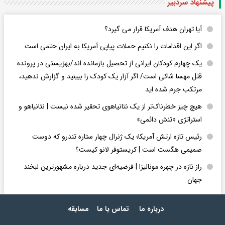
پیشنهاد سردبیر
آیا تهران هدف آمریکا قرار می گیرد؟
اگر این اقدامات را نکنیم حملات پیاپی آمریکا به ایران حتمی است
یک چهارم کودکان ایرانی از تحصیل بازمانده اند/بهزیستی در پرونده
قتل مهسا شاکی است/ اگر آزار یک کودک را ببینید و گزارش ندهید،
مرتکب جرم شده اید
هیچ چیز خطرناک‌تر از یک نتانیاهوی تحقیر شده نیست | نتانیاهو و
استراتژی «تنش دائمی»
رئیس تازه ارتش آمریکا؛ یک ژنرال چهار ستاره تندرو که دوست
صمیمی هگست است | کریستوفر لانو کیست؟
راز تازه در چهره مونالیزا | فرضیه‌ای جدید درباره مشهورترین لبخند
جهان
درباره ما
تماس با ما
مسابقه