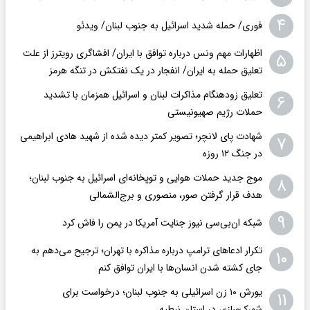
۴
فوری/ حمله شدید اسرائیل به جنوب لبنان/ ویدئو
اظهارات مهم ونس درباره توافق با ایران/ افشاگری رویترز از علت
۵
تعلیق حمله به ایران/ انفجار در یک نفتکش در تنگه هرمز
تعلیق زودهنگام مذاکرات لبنان و اسرائیل همزمان با تشدید
۶
حملات رژیم صهیونیستی
شهادت پای لانچر؛ تصویر کمتر دیده شده از شهید هادی ابراهیمی
۷
در جنگ ۱۲ روزه
موج جدید حملات هوایی و توپخانه‌ای اسرائیل به جنوب لبنان؛
۸
هدف قرار گرفتن صور، منصوری و برج‌الشمالی
۹
شبکه ان‌بی‌سی نیوز جنایت آمریکا در یمن را فاش کرد
تکرار ادعاهای ترامپ درباره مذاکره با تهران؛ ترجیح می‌دهم به
۱۰
جای کشته شدن انسان‌ها با ایران توافق کنم
یورش ۱۰ زن اسرائیلی به جنوب لبنان؛ درخواست برای
۱۱
شهرک‌سازی در استان نبطیه