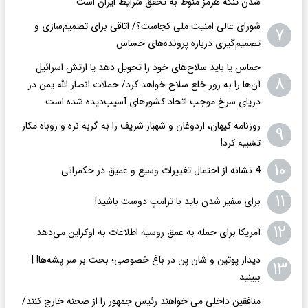
شدن تنگه هرمز منوط به تحقق شرایط ایران است
شورای عالی امنیت ملی کجاست؟/ اتاقی برای تصمیم‌سازی و
۷
تصمیم‌گیری درباره پرونده‌های حساس
حماس یا باید سلاح‌های خود را تحویل دهد یا ارتش اسرائیل
۸
آن‌ها را به‌ زور خلع سلاح خواهد کرد/ حملات انصار الله یمن در
دریای سرخ موجب اتحاد کشورهای آسیب‌دیده شده است
روزنامه کیهان، اردوغان و شهباز شریف را به گربه نره و روباه مکار
۹
تشبیه کرد!
۱۰
4 نشانه از احتمال تغییرات وسیع و عمیق در حکمرانی
۱۱
برای سفیر شدن باید با ترامپ دوست باشید!
۱۲
آمریکا برای حمله به عمق روسیه اطلاعات به اوکراین می‌دهد
دیدار پوتین و شان پن در باغ خصوصی؛ بحث بر سر پشه‌ها! |
۱۳
ببینید
منافقین داخلی می خواهند رئیس جمهور را از صحنه خارج کنند/