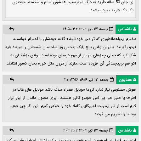
ای جان 50 ساله دارید به درک میفرستید همشون سالم و سلامتند خودتون
تک تک دارید نابود میشید.
ناشناس
جمعه ۱۳ تیر ۱۴۰۴ ۱۹:۵۰:۳۴
دخترم اینهاهمانطوری که ترامپ خودشیفته گفته خودشان با احترام خواستند
فردو را بزنند .بنابرین وقتی برج بابک زنجانی ویا ساختمان شمخانی را میزنند باید
شک کرد که خیلی چیزهای مهمتر از مهم درمیان بوده است .رفتن پزشکیان به
اکو هم برپیچیدگی آن افزوده است .دارند از درون مثل خوره بجان کشور افتادند
همایون
جمعه ۱۳ تیر ۱۴۰۴ ۲۰:۰۳:۱۶
هوش مصنوعی نیاز ندارد لزوما موبایل همراه هدف باشد موبایل های غالبا در
اطراف یا حتی جی پی آس خودرو کافی هستند . برای مصون ماندن از این ابزار
لازم است از شر اینترنت آمریکایی کاملا خود را خلاص کنیم. این اگر چیز خوبی
بود ما را تحریم می کردند.
ناشناس
جمعه ۱۳ تیر ۱۴۰۴ ۲۰:۲۲:۰۲
اینطوری فقط یه راه هست اونم همون بیسیمهایی که باهاش ارتباط برقرار میکنن