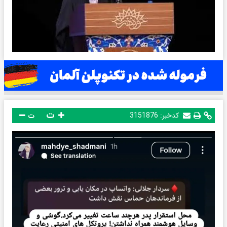
ت
کدخبر:
3151876
ت