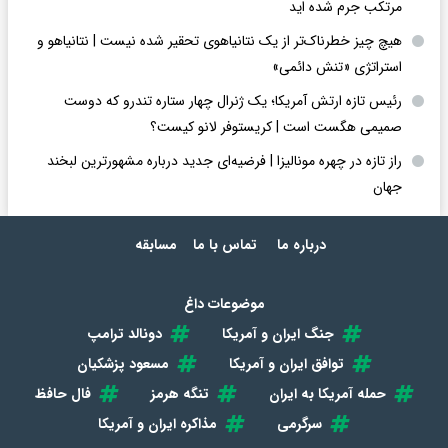
مرتکب جرم شده اید
هیچ چیز خطرناک‌تر از یک نتانیاهوی تحقیر شده نیست | نتانیاهو و
استراتژی «تنش دائمی»
رئیس تازه ارتش آمریکا؛ یک ژنرال چهار ستاره تندرو که دوست
صمیمی هگست است | کریستوفر لانو کیست؟
راز تازه در چهره مونالیزا | فرضیه‌ای جدید درباره مشهورترین لبخند
جهان
درباره ما
تماس با ما
مسابقه
موضوعات داغ
جنگ ایران و آمریکا
دونالد ترامپ
توافق ایران و آمریکا
مسعود پزشکیان
حمله آمریکا به ایران
تنگه هرمز
فال حافظ
سرگرمی
مذاکره ایران و آمریکا