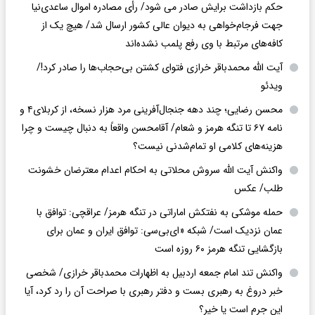
حکم بازداشت برایش صادر می شود/ رأی مصادره اموال ساعدی‌نیا
جهت فرجام‌خواهی به دیوان عالی کشور ارسال شد/ هیچ یک از
کافه‌های مرتبط با وی رفع پلمب نشده‌اند
آیت الله محمدباقر خرازی فتوای کشتن بی‌حجاب‌ها را صادر کرد!/
ویدئو
محسن رضایی؛ چند دهه جنجال‌آفرینی مرد هزار نسخه، از کربلای۴ و
نامه ۶۷ تا تنگه هرمز و شعام/ آقا‌محسن واقعاً به دنبال چیست و چرا
هزینه‌های کلامی او تمام‌شدنی نیست؟
واکنش آیت الله سروش محلاتی به احکام اعدام معترضان خشونت
طلب/ عکس
حمله موشکی به نفتکش اماراتی در تنگه هرمز/ عراقچی: توافق با
عمان نزدیک است/ شبکه «ای‌بی‌سی: توافق ایران و عمان برای
بازگشایی تنگه هرمز ۶۰ روزه است
واکنش تند امام جمعه اردبیل به اظهارات محمدباقر خرازی/ شخصی
خبر دروغ به رهبری بست و دفتر رهبری با صراحت آن را رد کرد، آیا
این جرم است یا خیر؟