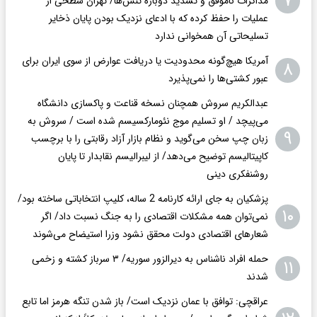
۷
مذاکرات ناموفق و تشدید دوباره تنش‌ها/ تهران سطحی از
عملیات را حفظ کرده که با ادعای نزدیک بودن پایان ذخایر
تسلیحاتی آن همخوانی ندارد
آمریکا هیچ‌گونه محدودیت یا دریافت عوارض از سوی ایران برای
۸
عبور کشتی‌ها را نمی‌پذیرد
عبدالکریم سروش همچنان نسخه قناعت و پاکسازی دانشگاه
می‌پیچد / او تسلیم موج نئومارکسیسم شده است / سروش به
۹
زبان چپ سخن می‌گوید و نظام بازار آزاد رقابتی را با برچسب
کاپیتالیسم توضیح می‌دهد/ از لیبرالیسم نقابدار تا پایان
روشنفکری دینی
پزشکیان به جای ارائه کارنامه 2 ساله، کلیپ انتخاباتی ساخته بود/
۱۰
نمی‌توان همه مشکلات اقتصادی را به جنگ نسبت داد/ اگر
شعار‌های اقتصادی دولت محقق نشود وزرا استیضاح می‌شوند
حمله افراد ناشناس به دیرالزور سوریه/ ۳ سرباز کشته و زخمی
۱۱
شدند
عراقچی: توافق با عمان نزدیک است/ باز شدن تنگه هرمز اما تابع