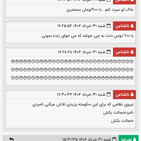
خاک تو سرت کنم ..با ۹۰۰تومان مستمری
ناشناس
شنبه ۳۱ خرداد ۱۴۰۴ ۱۷:۲۵:۵۶
با ۹۰۰ تومن دلت به چی خوشه که می خوای زنده بمونی.
ناشناس
شنبه ۳۱ خرداد ۱۴۰۴ ۱۷:۲۸:۲۸
🥺🥺🥺🥺🥹🥹🥹🥹🥹🥺🥺🥹🥹🥹🥺🥺🥺🥹🥹🥺🥹🥹🥺🥺🥺🥹🥺🥺🥹🥺
🥺🥹🥺🥺🥹🥺🥺🥹🥹🥺🥺🥹🥹🥺🥺🥹🥹🥺🥺🥹🥺🥺🥺🥺🥺🥺🥺🥺🥺🥺
🥺🥺🥹🥹🥺🥺🥹🥹🥺🥺🥹🥹🥹🥺🥺🥺🥹🥹🥹🥹🥹🥹🥹🥹🥹🥹🥹🥹🥹🥹
ناشناس
شنبه ۳۱ خرداد ۱۴۰۴ ۱۷:۳۰:۳۴
نیروی نظامی که برای این حکومته یزیدی تلاش میکنی نامردی
نامردخجالت بکش
خجالت بکش
علیرضا
شنبه ۳۱ خرداد ۱۴۰۴ ۱۵:۳۱:۳۵