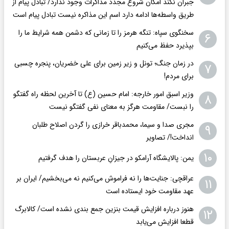
جبران نکند امکان شروع مجدد مذاکرات وجود ندارد/ تبادل پیام از
طریق واسطه‌ها ادامه دارد اسم این مذاکره نیست تبادل پیام است
سخنگوی سپاه: تنگه هرمز را تا زمانی که دشمن همه‌ شرایط ما را
۶
بپذیرد حفظ می‌کنیم
در زمان جنگ؛ تونل و زیر زمین برای علی خضریان، پنجره چسبی
۷
برای مردم!
وزیر اسبق امور خارجه: امام حسین (ع) تا آخرین لحظه راه گفتگو
۸
را نبست/ مقاومت هرگز به معنای نفی گفتگو نیست
مجری صدا و سیما، محمدباقر خرازی را گردن اصلاح طلبان
۹
انداخت!/ تصاویر
۱۰
یمن: پالایشگاه آرامکو در جیزانِ عربستان را هدف گرفتیم
عراقچی: جنایت‌ها را نه فراموش می‌کنیم نه می‌بخشیم/ ایران بر
۱۱
عهد مقاومت خود ایستاده است
هنوز درباره افزایش قیمت بنزین جمع بندی نشده است/ کالابرگ
۱۲
قطعا افزایش می‌یابد