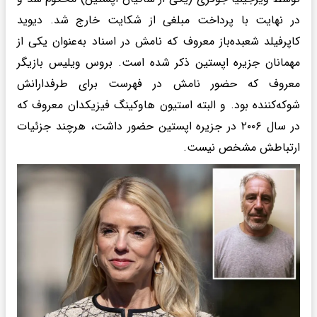
در نهایت با پرداخت مبلغی از شکایت خارج شد. دیوید
کاپرفیلد شعبده‌باز معروف که نامش در اسناد به‌عنوان یکی از
مهمانان جزیره اپستین ذکر شده است. بروس ویلیس بازیگر
معروف که حضور نامش در فهرست برای طرفدارانش
شوکه‌کننده بود. و البته استیون هاوکینگ فیزیکدان معروف که
در سال ۲۰۰۶ در جزیره اپستین حضور داشت، هرچند جزئیات
ارتباطش مشخص نیست.