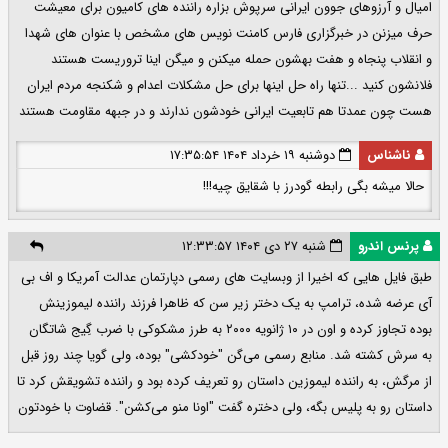
امیال و آرزوهای جوون ایرانی سرپوش بزاره راننده های کامیون برای معیشت
حرف میزنن در خبرگزاری فارس کامنت نویس های مشخص با عنوان های شهدا
و انقلاب پنجاه و هفت بهشون حمله میکنن و میگن اینا تروریست هستند
فلانشون کنید ...تنها راه حل اینها برای حل مشکلات اعدام و شکنجه مردم ایران
هست چون عمدتا هم تابعیت ایرانی خودشون ندارند و در جبهه مقاومت هستند
ناشناس
دوشنبه ۱۹ خرداد ۱۴۰۴ ۱۷:۳۵:۵۴
حالا میشه بگی رابطه گودرز با شقایق چیه!!!
پرنس اندرو
شنبه ۲۷ دی ۱۴۰۴ ۱۲:۳۳:۵۷
طبق فایل هایی که اخیرا از وبسایت های رسمی دپارتمان عدالت آمریکا و اف بی
آی عرضه شده، ترامپ به یک دختر زیر سن که ظاهرا فرزند راننده لیموزینش
بوده تجاوز کرده و اون در ۱۰ ژانویه ۲۰۰۰ به طرز مشکوکی با ضرب گِیج شاتگان
به سرش کشته شد. منابع رسمی می‌گن "خودکشی" بوده، ولی گویا چند روز قبل
از مرگش، به راننده لیموزین داستان رو تعریف کرده بود و راننده تشویقش کرد تا
داستان رو به پلیس بگه، ولی دختره گفت "اونا منو می‌کشن". قضاوت با خودتون