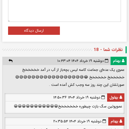
ارسال دیدگاه
نظرات شما - 18
بهنام
دوشنبه ۱۹ خرداد ۱۴۰۴ ۱۰:۴۳:۰۴
عموی یک عده‌ای جماعت کاسه لیس بچه‌باز از آب در آمد خخخخخخ
خخخخخخ خخخخخخ 😂😅😅😅😅😅😅😅😅😅😅😅😅😅😅😅😅😅
صورتشان این چند روز سه وجب کش آمده است .
بهلول
دوشنبه ۱۹ خرداد ۱۴۰۴ ۱۴:۵۰:۳۶
عموپوتین سگ بازت چیطوره خخخخخخخ😀😀😀😀😀😀😀😀😀😀😀
بهنام
دوشنبه ۱۹ خرداد ۱۴۰۴ ۲۰:۳۵:۵۴