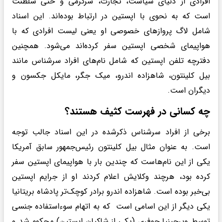
افرادی از دنیای سیاست، تجارت، سرگرمی و حتی سلطنت
است که به نحوی با اپستین در ارتباط بوده‌اند. این اسناد
شامل لاگ پروازهای خصوصی او یعنی لیست افرادی که با
هواپیمای شخصی اپستین سفر کرده‌اند می‌شود. همچنین
دفترچه تلفن اپستین که شامل نام‌های افراد سرشناس مانند
بیل کلینتون، شاهزاده اندرو، میک جگر، مایکل جکسون و
دیگران است.
چه کسانی در فهرست کثیف هستند؟
برخی از افراد سرشناس ذکرشده در این اسناد جالب توجه
است. به عنوان مثال بیل کلینتون رئیس‌جمهور سابق آمریکا
یکی از این نام‌هاست که چندین بار با هواپیمای اپستین سفر
کرده بود، هرچند وکلایش اعلام کردند او از جرایم اپستین
بی‌خبر بوده است. شاهزاده اندرو برادر کوچک‌تر پادشاه بریتانیا
یکی دیگر از این اسامی است که به اتهام سوءاستفاده جنسی
توسط ویرجینیا جوفری (یکی از شاکیان اپستین) محکوم شد و