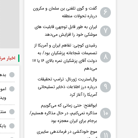
گفت و گوی تلفنی بن سلمان و مکرون
۶
درباره تحولات منطقه
ایران به طور قابل توجهی قابلیت های
۷
موشکی خود را افزایش می‌دهد
رشیدی کوچی: تفاهم ایران و آمریکا از
تصمیمات شجاعانه پزشکیان بود/ به
۸
اخبار مر
دولت آقای پزشکیان نمره بالای ۱۶ یا ۱۷
می‌دهم
بدهک
وال‌استریت ژورنال: ترامپ تحقیقات
۹
درباره درز اطلاعات ذخایر تسلیحاتی
امو
آمریکا را آغاز کرد
وید
ابوالفتح: حتی زمانی که می‌گوییم
۱۰
منتظ
مذاکره نمی‌کنیم، در حال مذاکره هستیم/
برجام برای ایران معجزه بود
بابک زنجانی با ۲۵ 
موج خودکشی در فرماندهی سایبری
۱۱