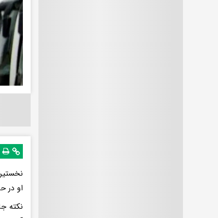
نخستین 
او در ح
نکته جا