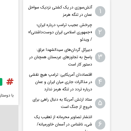
آتش‌سوزی در یک کشتی نزدیک سواحل
۱
عمان در تنگه هرمز
چرخش عجیب ترامپ درباره ایران؛
۲
«جمهوری اسلامی ایران دوست‌داشتنی!»
/ ویدئو
دبیرکل گردان‌های سیدالشهدا عراق:
۳
پاسخ به تجاوزهای عربستان همچنان در
دستور کار است
اقتصاددان آمریکایی: ترامپ هیچ نقشی
۴
در مذاکرات جاری میان ایران و عمان
درباره تردد در تنگه هرمز ندارد
با دوستا
ستاد ارتش آمریکا به دنبال راهی برای
۵
خروج از جنگ است
انتشار تصاویر محرمانه از تعقیب یک
۶
شیء ناشناس در آسمان خاورمیانه/