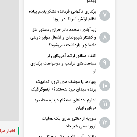
ویدئو
برکناری ناگهانی فرمانده لشکر پنجم پیاده‌
۷
نظام ارتش آمریکا در اروپا
زیدآبادی: محمد باقر خرازی دستور قتل
۸
و کشتار شهروندان و اشغال دوایر دولتی
داده! چرا بازداشت نمی‌شود؟
انتقاد سناتور ارشد آمریکایی از
۹
سیاست‌های ترامپ و درخواست برکناری
او
پهپادها یا موشک های کروز؛ کدام‌یک
۱۰
برنده میدان نبرد هستند؟/ اینفوگرافیک
تداوم ادعاهای سنتکام درباره محاصره
۱۱
دریایی ایران
سوریه از خنثی سازی یک عملیات
۱۲
تروریستی خبر داد
اخبار مر
واکنش آیت الله سروش محلاتی به