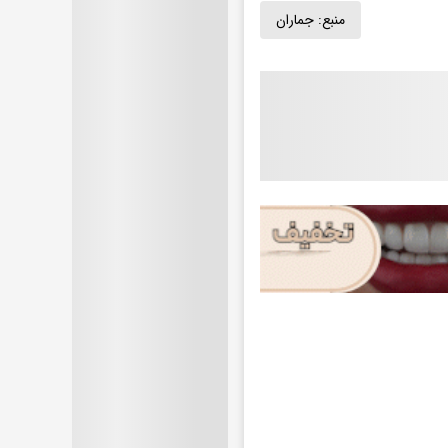
منبع:
جماران