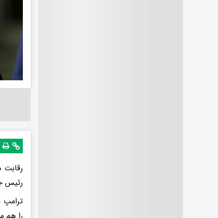
رقابت د
رئیس جم
ترامپ م
را هم م