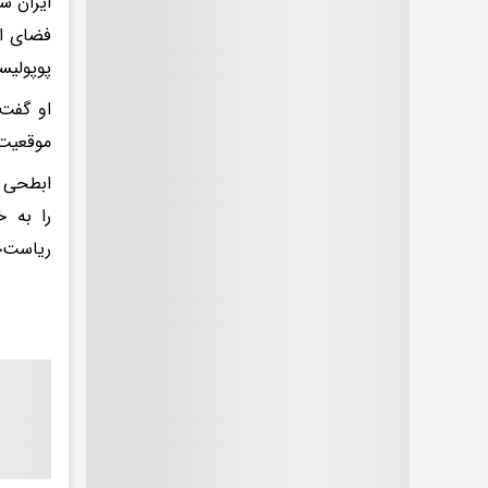
ایران س
فضای ان
پوپولیس
او گفت:
موقعیت 
ابطحی ت
را به 
ریاست‌ج