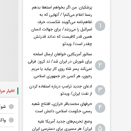
پزشکیان: من اگر بخواهم استعفا بدهم
رسما اعلام می‌کنم! / آنهایی که به
تفاهم‌نامه می‌گویند شکست، حرف
۱
اسرائیل را می‌زنند/ برای جهالت انسان
همین قدر کافیست که نداند قدرتش
چقدر است/ ویدئو
سناتور آمریکایی خواهان ارسال اسلحه
برای شورش در ایران شد/ تد کروز: فرقی
۲
نمی‌کند پسر شاه روی کار بیاید یا مریم
رجوی، هر کسی جز جمهوری اسلامی
ادعای جدید ترامپ درباره استفاده کردن
۳
اخبار مر
از نفت ایران/ ویدئو
حرفهای محمدباقر خرازی، افتتاح شعبه
۴
شوک
رسمی حکومت اسلامی داعش است
واک
وضع تحریم‌های جدید آمریکا علیه
۵
ایران/ هر مسیری برای دسترسی ایران