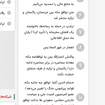
ترا
به منابع مالی را مسدود می‌کنیم
متن توافق مکه بین عربستان، پاکستان و
رقا
۶
ترکیه منتشر شد
ترا
ترامپ در حمله‌ به رسانه‌ها، ناخواسته
۷
یک افشای محرمانه را تأیید کرد! |‌ پایانِ
ماه عسلِ اطلاعاتی
۸
انفجار در شهر المخا یمن
واکنش انصارالله یمن به توافقنامه مکه؛
معادله محاصره در برابر محاصره ادامه
۹
دارد/ پاکستان و ترکیه از طرف متجاوز
حمایت نکنند
حسام الدین آشنا: توافق سه جانبه مکه،
قواعد پیرامونی جنگ را تغییر می‌دهد/
عضو کمیسیون امنیت ملی و سیاست
۱۰
شبکه‌ها
خارجی مجلس: سعودی ها بدانند توافق