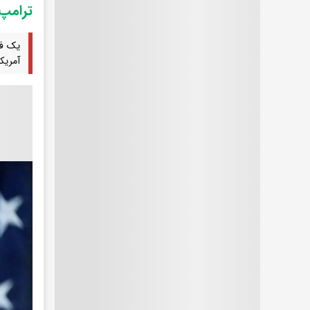
ترامپ
یک فع
آمریک