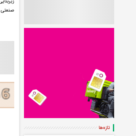
زیربنای
صنعتی ش
تازه‌ها