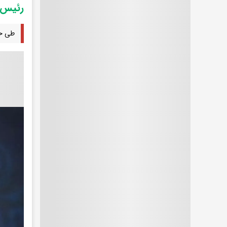
رئیس 
طی حک