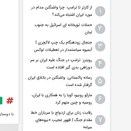
از کارتر تا ترامپ: چرا واشنگتن مدام در
۱
مورد ایران اشتباه می‌کند؟
حملات توپخانه ای اسرائیل به جنوب
۲
لبنان
جنجال زودهنگام یک چپ لاکچری |
۳
آبمیوه سیاستمدار در تعطیلات لوکس
رویترز: ترامپ در جنگ علیه ایران بر سر
۴
دوراهی بدی گیر افتاده است
رسانه پاکستانی: واشنگتن در باتلاق ایران
۵
گرفتار شده است
مارکو روبیو، کوبا را به همکاری با ایران،
۶
روسیه و چین متهم کرد
رقابت زنان برای ازدواج با سربازان خط
با دوستا
۷
مقدم جنگ | ظهور عجیب «بیوه‌های
سیاه»