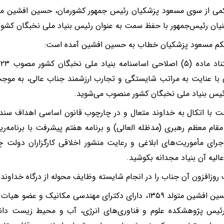
ی از سوی مسعود پزشکیان رئیس جمهور کشورمان، حسین افشین معاو
یان رئیس‌جمهور با حفظ سمت به عنوان رئیس بنیاد ملی نخبگان کشو
م مسعود پزشکیان خطاب به حسین افشین آمده است:
با عنایت به مراتب شایستگی و تجارب ارزشمند جناب عالی، به مو
ئیس بنیاد ملی نخبگان کشور منصوب می‌شوید.
ت با اتکال به خداوند متعال و در چارچوب قانون اساسی اهداف سن
ام معظم رهبری (مدظله العالی) و برنامه هفتم پیشرفت با برنامه‌ر
ای مأموریت‌های ابلاغی و رعایت منشور اخلاقی کارگزاران دولت چ
الیه آن بنیاد مجدانه بکوشید.
 روزافزون آن جناب را در انجام شایسته وظایف محوله از درگاه خداوند
دکتر حسین افشین متولد ۱۳۵۹، دارای دکترای مهندسی مکانیک 
ئیس پژوهشکده علوم و فناوری‌های انرژی، آب و محیط زیست دا