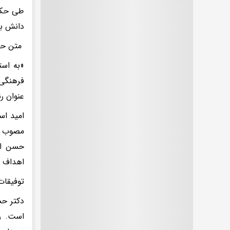
طی حکم
دانش بن
متن حک
فرهنگی 
عنوان ر
امید اس
مصوب مق
حسن اجر
اهداف ع
توفیقات
است. ر