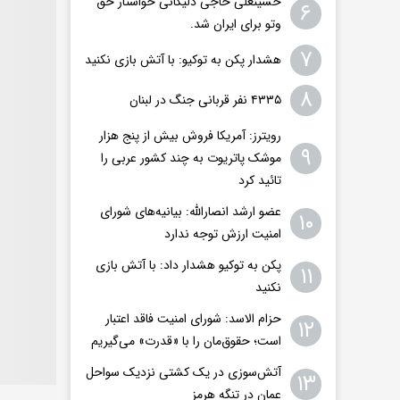
حسینعلی حاجی دلیگانی خواستار حق
۶
وتو برای ایران شد.
۷
هشدار پکن به توکیو: با آتش بازی نکنید
۸
۴۳۳۵ نفر قربانی جنگ در لبنان
رویترز: آمریکا فروش بیش از پنج هزار
۹
موشک پاتریوت به چند کشور عربی را
تائید کرد
عضو ارشد انصارالله: بیانیه‌های شورای
۱۰
امنیت ارزش توجه ندارد
پکن به توکیو هشدار داد: با آتش بازی
۱۱
نکنید
حزام الاسد: شورای امنیت فاقد اعتبار
۱۲
است؛ حقوق‌مان را با «قدرت» می‌گیریم
آتش‌سوزی در یک کشتی نزدیک سواحل
۱۳
عمان در تنگه هرمز