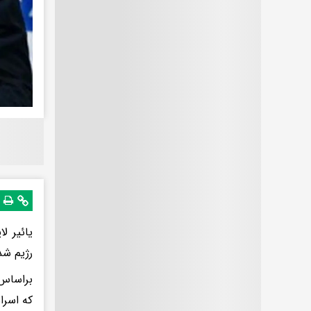
یائیر ل
رژیم شد
براساس 
که اسرا