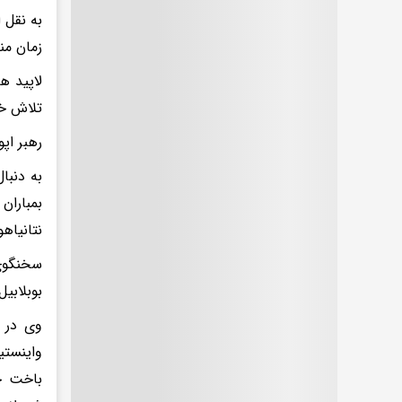
به نقل 
زمان من
لاپید ه
تلاش خو
رهبر اپ
به دنبا
بمباران
نتانیاه
سخنگوی 
بوبلابیل» ۵۱ ساله اهل نیریم و دارای تابعیت انگلیس جان خو
وی در 
واینستی
باخت چ