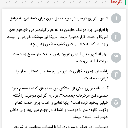
تازه‌ها
۱
ادعای تکراری ترامپ در مورد تمایل ایران برای دستیابی به توافق
با افزایش برد موشک هایمان به ۱۵ هزار کیلومتر می خواهیم عمق
۲
آمریکا را هدف قرار دهیم/ مردم آمریکا نیز موشک خوردن را ببینند
و بدانند که به خاک و خون کشیده شدن یعنی چه
مرکز اطلاع‌رسانی امنیتی عراق: به روند انحصار سلاح به دست
۳
دولت ادامه می‌دهیم
پاشینیان: زمان برگزاری همه‌پرسی پیوستن ارمنستان به اروپا
۴
فرانرسیده است
آیت الله خرازی: یکی از بستگان من به توافق گفته تصمیم خرد
جمعی، این مزخرفات چیست؟/ برادرم اگر این مزخرف را گفته
۵
خیلی بیخود کرده است/ اینها تعابیری است برای حذف نظام
ولایت فقیه/ من با دوست و آشنا تا در جهنم می روم ولی داخل
جهنم نمی شوم/ ویدئو
دیپلماسی در جنگ ادامه دارد، اما با ادبیاتی متناسب با شرایط