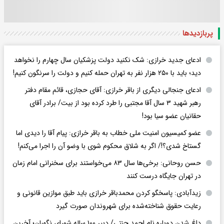
پربازدید‌ها
ادعای جدید خرازی: شک نکنید دولت پزشکیان سال چهارم را نخواهد
دید؛ باید با ۲۵۰ هزار نفر به تهران حمله کنیم و دولت را سرنگون کنیم!
ادعای جنجالی دیگری از باقر خرازی: آقای حجازی، قائم مقام دفتر
رهبر شهید ۳ سال آقا مجتبی را طرد کرده بود از بیت/ برادر آقای
حقانیان عضو سیا بود!
عضو کمیسیون امنیت ملی خطاب به باقر خرازی: پیام آقا را دیدی اما
گستاخ شدی؟!/ اگر به شلاق محکوم شوی با وضو آن را اجرا می‌کنم!
حسن روحانی: برخی‌ها سال ۸۳ می‌خواستند برای سخنرانی امام زمان
در تهران جایگاه درست کنند
زیدآبادی: پاسخگو کردن محمدباقر خرازی باید طبق موازین قانونی و
رعایت حقوق شناخته‌شده برای شهروندان صورت گیرد
داغ شدن دوباره نام احمد جنتی/ دبیر ۱۰۰ ساله شورای نگهبان؛ آخرین