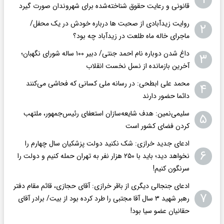
قانونی و رعایت حقوق شناخته‌شده برای شهروندان صورت گیرد
روایت زیدآبادی از صحبت ها درباره خودش در یک محفل/
۲
ماجرای خاله ماه طلعت در زیدآباد چه بود؟
داغ شدن دوباره نام احمد جنتی/ دبیر ۱۰۰ ساله شورای نگهبان؛
۳
آخرین بازمانده از نسل نخست انقلاب
محمد علی ابطحی: در رسانه ملی کسانی که فحاشی می‌کنند
۴
دائما حضور دارند
سلیمی‌نمین: هدف شایعه‌سازان استعفای رئیس‌جمهور، ملتهب
۵
کردن فضای کشور است
ادعای جدید خرازی: شک نکنید دولت پزشکیان سال چهارم را
۶
نخواهد دید؛ باید با ۲۵۰ هزار نفر به تهران حمله کنیم و دولت را
سرنگون کنیم!
ادعای جنجالی دیگری از باقر خرازی: آقای حجازی، قائم مقام دفتر
۷
رهبر شهید ۳ سال آقا مجتبی را طرد کرده بود از بیت/ برادر آقای
حقانیان عضو سیا بود!