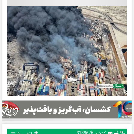
ت
کدخبر:
3138676
ت