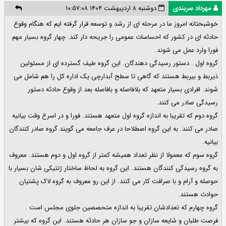
مهرداد سربندی
دوشنبه ۸ اردیبهشت ۱۴۰۴ ۱۰:۵۷:۰۸
خوشبختانه امروز ما در مرحله ای از رشد و توسعه قرار گرفته ایم که هنگام وقوع
حادثه ای در کشور که احساسات عمومی را جریحه دار کند. چهار گروه بسیار مهم
فورا وارد عمل می شوند.
گروه اول . دستور رسیدگی دهندگان. این گروه طیف گسترده ای از مسئولین
ذیربط و بیربط هستند که گاهی تا سطح آبدارچی یک اداره کل را هم شامل می
شوند. افرادی بسیار متعهد که بلافاصله و بافاصله بعد از وقوع حادثه دستور
رسیدگی صادر می کنند.
گروه دوم که تقریبا به اندازه گروه اول متعهد هستند. فورا و در اسرع وقت بیانیه
صادر می کنند. به این گروه اصطلاحا در عرف جامعه می گویند گروه صادر کنندگان
بیانیه.
گروه سوم که معمولا از نظر تعداد همیشه کمتر از گروه اول و دوم هستند. معروف
به گروه رسیدگی کنندگان هستند. این گروه به لحاظ ساختار ژنتیکی شان بسیار با
حوصله و آرام و با صرافت کار می کنند. از این رو معروف به گروه لاک پشتیان
حوادث هستند.
گروه چهارم که تعدادشان تقریبا به اندازه متحصصین جلوی مجلس است .
فرصت طلبان و شایعه سازان و جو سازان هر حادثه هستند. این گروه که بیشتر