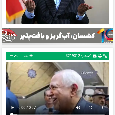
ت
کدخبر:
3219312
ت