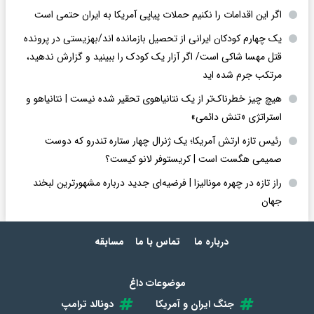
اگر این اقدامات را نکنیم حملات پیاپی آمریکا به ایران حتمی است
یک چهارم کودکان ایرانی از تحصیل بازمانده اند/بهزیستی در پرونده
قتل مهسا شاکی است/ اگر آزار یک کودک را ببینید و گزارش ندهید،
مرتکب جرم شده اید
هیچ چیز خطرناک‌تر از یک نتانیاهوی تحقیر شده نیست | نتانیاهو و
استراتژی «تنش دائمی»
رئیس تازه ارتش آمریکا؛ یک ژنرال چهار ستاره تندرو که دوست
صمیمی هگست است | کریستوفر لانو کیست؟
راز تازه در چهره مونالیزا | فرضیه‌ای جدید درباره مشهورترین لبخند
جهان
درباره ما
تماس با ما
مسابقه
موضوعات داغ
جنگ ایران و آمریکا
دونالد ترامپ