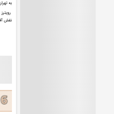
به تهرا
رویترز 
نقش آفر