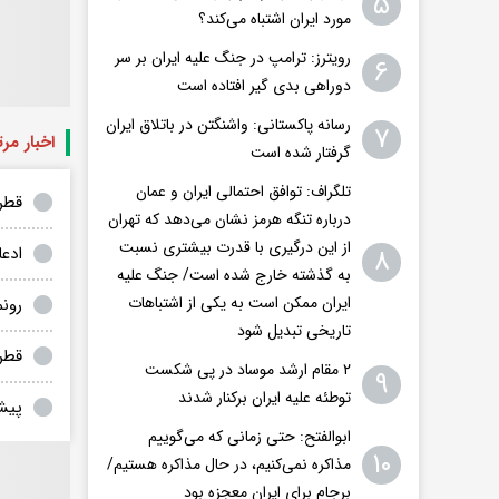
۵
مورد ایران اشتباه می‌کند؟
رویترز: ترامپ در جنگ علیه ایران بر سر
۶
دوراهی بدی گیر افتاده است
رسانه پاکستانی: واشنگتن در باتلاق ایران
۷
اخبار مر
گرفتار شده است
تلگراف: توافق احتمالی ایران و عمان
قطر
درباره تنگه هرمز نشان می‌دهد که تهران
از این درگیری با قدرت بیشتری نسبت
۸
ادع
به گذشته خارج شده است/ جنگ علیه
ایران ممکن است به یکی از اشتباهات
رونم
تاریخی تبدیل شود
قطر:
۲ مقام‌ ارشد موساد در پی شکست
۹
توطئه علیه ایران برکنار شدند
پیشن
ابوالفتح: حتی زمانی که می‌گوییم
۱۰
مذاکره نمی‌کنیم، در حال مذاکره هستیم/
برجام برای ایران معجزه بود