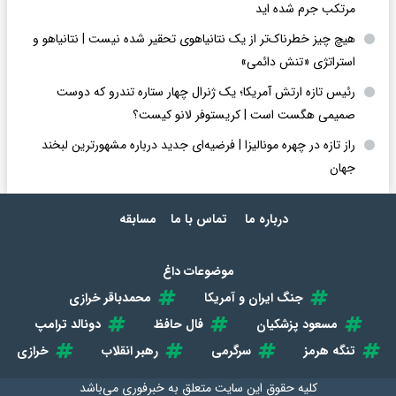
مرتکب جرم شده اید
هیچ چیز خطرناک‌تر از یک نتانیاهوی تحقیر شده نیست | نتانیاهو و
استراتژی «تنش دائمی»
رئیس تازه ارتش آمریکا؛ یک ژنرال چهار ستاره تندرو که دوست
صمیمی هگست است | کریستوفر لانو کیست؟
راز تازه در چهره مونالیزا | فرضیه‌ای جدید درباره مشهورترین لبخند
جهان
درباره ما
تماس با ما
مسابقه
موضوعات داغ
جنگ ایران و آمریکا
محمدباقر خرازی
مسعود پزشکیان
فال حافظ
دونالد ترامپ
تنگه هرمز
سرگرمی
رهبر انقلاب
خرازی
کلیه حقوق این سایت متعلق به
خبرفوری
می‌باشد