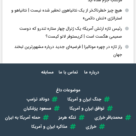
مرتکب جرم شده اید
هیچ چیز خطرناک‌تر از یک نتانیاهوی تحقیر شده نیست | نتانیاهو و
استراتژی «تنش دائمی»
رئیس تازه ارتش آمریکا؛ یک ژنرال چهار ستاره تندرو که دوست
صمیمی هگست است | کریستوفر لانو کیست؟
راز تازه در چهره مونالیزا | فرضیه‌ای جدید درباره مشهورترین لبخند
جهان
درباره ما
تماس با ما
مسابقه
موضوعات داغ
جنگ ایران و آمریکا
دونالد ترامپ
توافق ایران و آمریکا
مسعود پزشکیان
محمدباقر خرازی
تنگه هرمز
حمله آمریکا به ایران
خرازی
مذاکره ایران و آمریکا