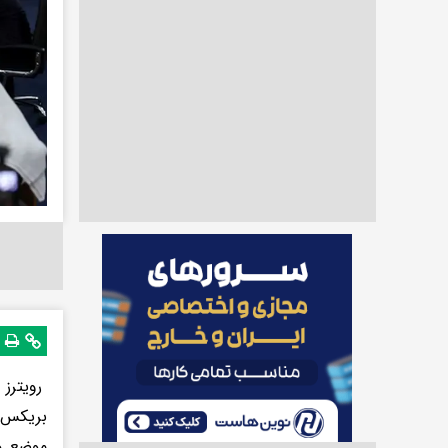
رویترز 
بریکس ک
موضع وا