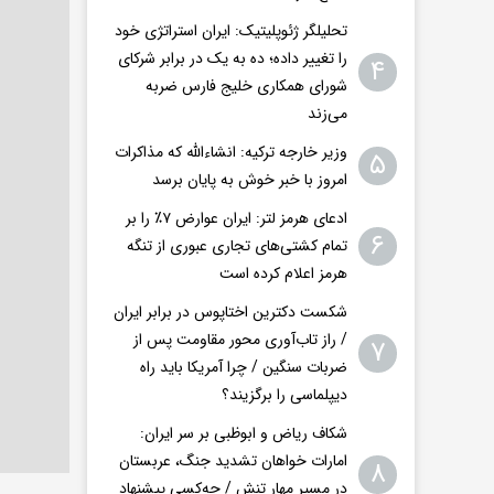
تحلیلگر ژئوپلیتیک: ایران استراتژی خود
را تغییر داده؛ ده به یک در برابر شرکای
۴
شورای همکاری خلیج فارس ضربه
می‌زند
وزیر خارجه ترکیه: انشاءالله که مذاکرات
۵
امروز با خبر خوش به پایان برسد
ادعای هرمز لتر: ایران عوارض ۷٪ را بر
۶
تمام کشتی‌های تجاری عبوری از تنگه
هرمز اعلام کرده است
شکست دکترین اختاپوس در برابر ایران
/ راز تاب‌آوری محور مقاومت پس از
۷
ضربات سنگین / چرا آمریکا باید راه
دیپلماسی را برگزیند؟
شکاف ریاض و ابوظبی بر سر ایران:
امارات خواهان تشدید جنگ، عربستان
۸
در مسیر مهار تنش / چه‌کسی پیشنهاد