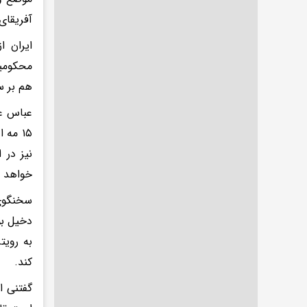
آفریقای
محکومیت
هم بر س
۱۵ مه
نیز در
خواهد ب
سخنگوی 
دخیل بو
به رویت
کند.
گفتنی ا