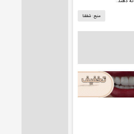
ئه دهند.
منبع:
شفقنا