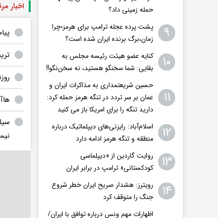
اخبار مر
حمله زمینی داد؟
پشت پرده عجله ترامپ برای هرمز؛چرا
۹
پیا
زمان،برگ برنده ایران شده است؟
تریب
کنایه عضو هیئت رئیسه مجلس به
۱۰
بقایی: شما سخنگو هستید، نه سخن‌نگو!!
روز
حسین شریعتمداری به مذاکرات ایران و
۱۱
عمان بر سر تردد در تنگه هرمز حمله کرد:
هاآ
دارید تنگه را برای امریکا باز می کنید
سیل
اسلام‌آباد: رایزنی‌های دیپلماتیک درباره
۱۲
نیس
منطقه و تنگه هرمز ادامه دارد
روایت گاردین از «دیپلماسی
۱۳
کودکستانی» ترامپ در برابر ایران
رویترز: هشدار صریح ایران خطر شروع
۱۴
جنگ را متوقف کرد
اظهارات مهم ونس درباره توافق با ایران/