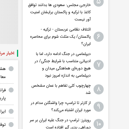
۵
خارجی مجلس: سعودی ها بدانند توافق
کاغذ با ترکیه و پاکستان برایشان امنیت
آور نیست
ائتلاف نظامی عربستان - ترکیه -
۶
پاکستان/ یک مثلث شوم برای محاصره
ایران؟
اخبار مر
دیپلماسی در جنگ ادامه دارد، اما با
ادبیاتی متناسب با شرایط جنگی/ در
۷
هیچ دوره‌ای هماهنگی میدان و
هشد
دیپلماسی به اندازه امروز نبود
معاه
چهارچوب کلی تفاهم با عمان مشخص
۸
فران
شد
پاری
از کارتر تا ترامپ؛ چرا واشنگتن مدام در
۹
مورد ایران اشتباه می‌کند؟
ایرا
رویترز: ترامپ در جنگ علیه ایران بر سر
۱۰
توق
دوراهی بدی گیر افتاده است