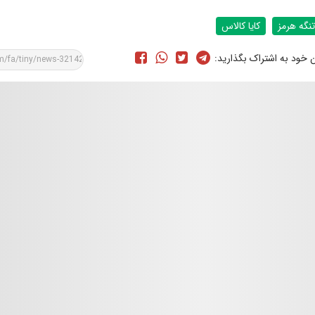
تنگه هرمز
کایا‌ کالاس
ن خود به اشتراک بگذارید: