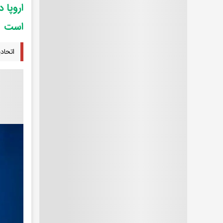
اروپا 
است
اتحاد