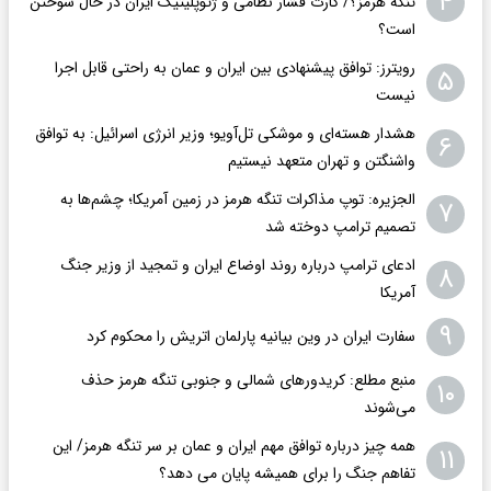
۴
تنگه هرمز؟/ کارت فشار نظامی و ژئوپلیتیک ایران در حال سوختن
است؟
رویترز: توافق پیشنهادی بین ایران و عمان به راحتی قابل اجرا
۵
نیست
هشدار هسته‌ای و موشکی تل‌آویو؛ وزیر انرژی اسرائیل: به توافق
۶
واشنگتن و تهران متعهد نیستیم
الجزیره: توپ مذاکرات تنگه هرمز در زمین آمریکا؛ چشم‌ها به
۷
تصمیم ترامپ دوخته شد
ادعای ترامپ درباره روند اوضاع ایران و تمجید از وزیر جنگ
۸
آمریکا
۹
سفارت ایران در وین بیانیه پارلمان اتریش را محکوم کرد
منبع مطلع: کریدورهای شمالی و جنوبی تنگه هرمز حذف
۱۰
می‌شوند
همه چیز درباره توافق مهم ایران و عمان بر سر تنگه هرمز/ این
۱۱
تفاهم جنگ را برای همیشه پایان می دهد؟