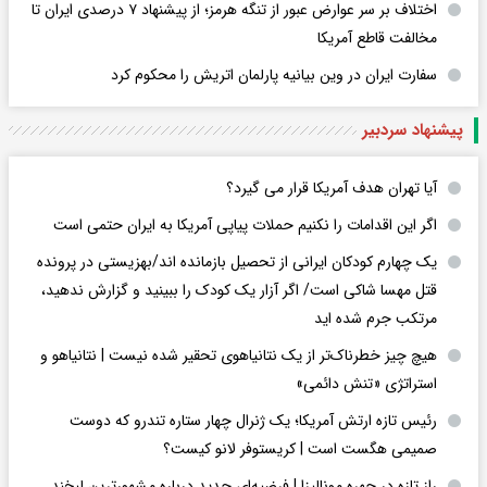
اختلاف بر سر عوارض عبور از تنگه هرمز؛ از پیشنهاد ۷ درصدی ایران تا
مخالفت قاطع آمریکا
سفارت ایران در وین بیانیه پارلمان اتریش را محکوم کرد
پیشنهاد سردبیر
آیا تهران هدف آمریکا قرار می گیرد؟
اگر این اقدامات را نکنیم حملات پیاپی آمریکا به ایران حتمی است
یک چهارم کودکان ایرانی از تحصیل بازمانده اند/بهزیستی در پرونده
قتل مهسا شاکی است/ اگر آزار یک کودک را ببینید و گزارش ندهید،
مرتکب جرم شده اید
هیچ چیز خطرناک‌تر از یک نتانیاهوی تحقیر شده نیست | نتانیاهو و
استراتژی «تنش دائمی»
رئیس تازه ارتش آمریکا؛ یک ژنرال چهار ستاره تندرو که دوست
صمیمی هگست است | کریستوفر لانو کیست؟
راز تازه در چهره مونالیزا | فرضیه‌ای جدید درباره مشهورترین لبخند