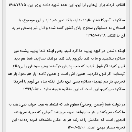
انقلاب کردند برای [رهایی از] این، این همه شهید دادند برای این. ۱۴۰۱/۰۹/۰۵
مذاکره با آمریکا نه‌تنها فایده ندارد، بلکه ضرر هم دارد و این موضوع، با
استدلال به مسئولان سطوح بالای کشور گفته شده و آنان نیز پاسخی در رد
آن نداشتند. ۱۳۹۵/۰۶/۲۸
اینکه دشمن می‌گوید بیایید مذاکره کنیم، یعنی اینکه شما بیایید پشت میز
مذاکره بنشینید و ما به شما بگوییم باید شما موشک نسازید، شما هم باید
قبول کنید؛ اگر قبول کردید که خب پدرتان درآمده؛ یعنی خودتان را بی‌دفاع
کرده‌اید؛ اگر قبول نکردید، همین آش است و همین کاسه؛ باز هم دعوا، باز هم
تحریم، باز هم تهدید؛ مذاکره یعنی این؛ دلیل اینکه بنده می‌گویم با آمریکا
مذاکره نمی‌کنیم، این است که این مذاکره نتیجه ندارد. ۱۳۹۹/۰۵/۱۰
در دولت شما (حسن روحانی) معلوم شد که اعتماد به غرب جواب نمی‌دهد؛ به
ما کمک نمی‌کنند و هر جا بتوانند ضربه می‌زنند؛ آنجایی که ضربه نمی‌زنند،
آنجایی است که امکانش را ندارند؛ هر جا امکان داشته‌اند ضربه زده‌اند؛ این
تجربه‌ بسیار مهمی است. ۱۴۰۰/۰۵/۰۶