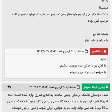
شد!!!
عجب!!!
ما تا حالا فکر می کردیم خواستار رفع تحریمها هستیم تو نوگو مضمون نامه
ترامپ این بوده
بسمه تعالی
یا میای یا باید بیای
ناشناس
سه‌شنبه ۹ اردیبهشت ۱۴۰۴ ۱۳:۲۵:۳۱
دقیقا
یا آش رو با جاش بده دوست باشیم
یا میزنم درب و داغون میکنم
یحی کهنه سرباز
سه‌شنبه ۹ اردیبهشت ۱۴۰۴ ۱۳:۴۷:۲۳
سلام دوستان باکمک برادران چینی سامانه پدافندی لیزری وارد شده است البته
آمریکا خبر دارد باور بفرمایید نه جنگنده های بی بی نتان یابو بلکه جنگد ه های
ب52 وب2 هم نمی‌تواند وارد حریم هوایی ایران شوند وحتی از دور موشک