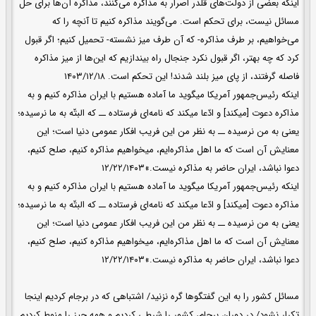
اینکه بعضی از دولت‌های قلدر اصرار به مذاکره می‌کنند، مذاکره‌ آن‌ها برای حل
مسائل نیست، برای تحکم است. می‌گویند مذاکره کنیم تا آنچه را که
می‌خواهیم، بر طرف مذاکره- که آن طرف میز نشسته- تحمیل کنیم؛ اگر قبول
کرد که چه بهتر، اگر قبول نکرد جنجال راه بیندازیم که این‌ها از میز مذاکره
فاصله گرفتند، از پای میز بلند شدند! این تحکم است. ۱۴۰۳/۱۲/۱۸
اینکه رئیس‌جمهور آمریکا میگوید ما آماده هستیم با ایران مذاکره کنیم و به
مذاکره دعوت [میکند] و ادّعا میکند که نامه‌ای فرستاده ــ که البتّه به ما نرسیده؛
یعنی به من نرسیده ــ به نظر من این فریب افکار عمومی دنیا است؛ این
معنایش آن است که ما اهل مذاکره‌ایم، میخواهیم مذاکره کنیم، صلح کنیم،
دعوا نباشد، ایران حاضر به مذاکره نیست.»۱۲/۲۲/۱۴۰۳
اینکه رئیس‌جمهور آمریکا میگوید ما آماده هستیم با ایران مذاکره کنیم و به
مذاکره دعوت [میکند] و ادّعا میکند که نامه‌ای فرستاده ــ که البتّه به ما نرسیده؛
یعنی به من نرسیده ــ به نظر من این فریب افکار عمومی دنیا است؛ این
معنایش آن است که ما اهل مذاکره‌ایم، میخواهیم مذاکره کنیم، صلح کنیم،
دعوا نباشد، ایران حاضر به مذاکره نیست.»۱۲/۲۲/۱۴۰۳
مسائل کشور را به این گفتگوها گره نزنید/ اشتباهی که در برجام کردیم اینجا
تکرار نشود/ در دوران برجام، کشور را شرطی کردیم و همه چیز را منوط کردیم