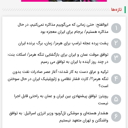
تازه‌ها
ابوالفتح: حتی زمانی که می‌گوییم مذاکره نمی‌کنیم، در حال
۱
مذاکره هستیم/ برجام برای ایران معجزه بود
۲
پشت پرده عجله ترامپ برای هرمز/ زمان، برگ برنده ایران
توافق موقت عمان و ایران برای بازگشایی تنگه هرمز/ اسکات بنت:
۳
در چند روز آینده با ایران به توافق می رسیم
ترکیه و عراق دست به کار شدند؛ آغاز عصر صادرات نفت بدون
۴
تنگه هرمز؟/ کارت فشار نظامی و ژئوپلیتیک ایران در حال سوختن
است؟
رویترز: توافق پیشنهادی بین ایران و عمان به راحتی قابل اجرا
۵
نیست
هشدار هسته‌ای و موشکی تل‌آویو؛ وزیر انرژی اسرائیل: به توافق
۶
واشنگتن و تهران متعهد نیستیم