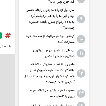
قند خون بهتر است؟
سال اول ازدواج ما بدون رابطه جنسی
بود و این ما را به هم نزدیک‌تر کرد |
۹
پدیده «ازدواج بدون رابطه جنسی»
چیست؟
کودکان باید در مراقبت از سلامت خود
۱۰
مشارکت کنند
با دوستا
رونمایی از لباس عروس زیباترین
۱۱
دختربچه جهان | عکس
ماجرای دانشمند اصفهانی دانشگاه
واشنگتن که قله علوم کامپیوتر نظری را
۱۲
فتح کرد/ شایان اویس‌ قرن، برنده مدال
آباکوس ۲۰۲۶ کیست؟
مصرف کمتر پروتئین می‌تواند سرعت
۱۳
پیری را کاهش دهد
۱۴
سالاد کینوا؛ سالاد رژیمی و کم کالری