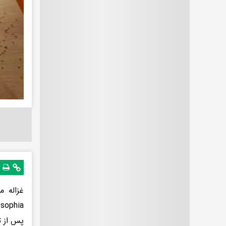
غزاله م
پس از تم