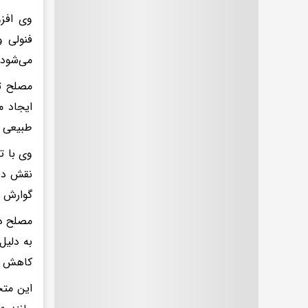
وی افزو
فنولی و
می‌شود.
مصلح تو
ایجاد م
طبیعی ر
وی با ت
نقش درم
گوارش د
مصلح در
به دلیل
کاهش وا
این متخ