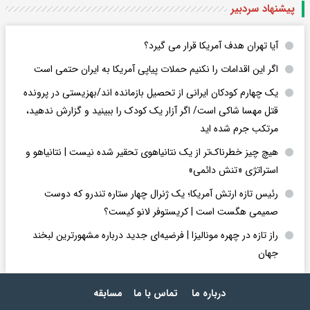
پیشنهاد سردبیر
آیا تهران هدف آمریکا قرار می گیرد؟
اگر این اقدامات را نکنیم حملات پیاپی آمریکا به ایران حتمی است
یک چهارم کودکان ایرانی از تحصیل بازمانده اند/بهزیستی در پرونده
قتل مهسا شاکی است/ اگر آزار یک کودک را ببینید و گزارش ندهید،
مرتکب جرم شده اید
هیچ چیز خطرناک‌تر از یک نتانیاهوی تحقیر شده نیست | نتانیاهو و
استراتژی «تنش دائمی»
رئیس تازه ارتش آمریکا؛ یک ژنرال چهار ستاره تندرو که دوست
صمیمی هگست است | کریستوفر لانو کیست؟
راز تازه در چهره مونالیزا | فرضیه‌ای جدید درباره مشهورترین لبخند
جهان
درباره ما
تماس با ما
مسابقه