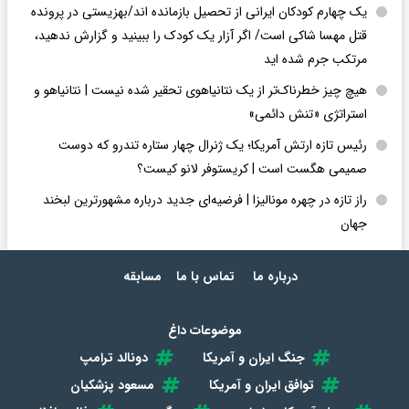
یک چهارم کودکان ایرانی از تحصیل بازمانده اند/بهزیستی در پرونده
قتل مهسا شاکی است/ اگر آزار یک کودک را ببینید و گزارش ندهید،
مرتکب جرم شده اید
هیچ چیز خطرناک‌تر از یک نتانیاهوی تحقیر شده نیست | نتانیاهو و
استراتژی «تنش دائمی»
رئیس تازه ارتش آمریکا؛ یک ژنرال چهار ستاره تندرو که دوست
صمیمی هگست است | کریستوفر لانو کیست؟
راز تازه در چهره مونالیزا | فرضیه‌ای جدید درباره مشهورترین لبخند
جهان
درباره ما
تماس با ما
مسابقه
موضوعات داغ
جنگ ایران و آمریکا
دونالد ترامپ
توافق ایران و آمریکا
مسعود پزشکیان