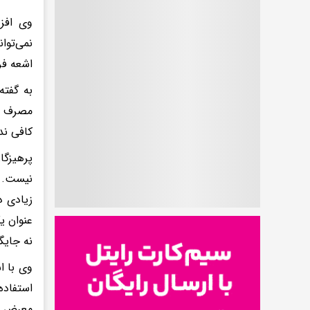
وی افز
اشعه فر
به گفته
مصرف یک
کافی ندا
پرهیزگا
نیست. د
زیادی د
عنوان ی
نه جایگ
استفاده
معرض نو