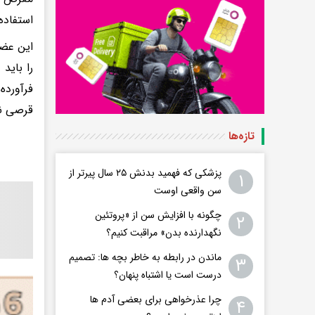
استفاده
این عضو
را باید
فرآورده
قرصی نت
تازه‌ها
پزشکی که فهمید بدنش ۲۵ سال پیرتر از
۱
سن واقعی اوست
چگونه با افزایش سن از «پروتئین
۲
نگهدارنده بدن» مراقبت کنیم؟
ماندن در رابطه به خاطر بچه ها: تصمیم
۳
درست است یا اشتباه پنهان؟
چرا عذرخواهی برای بعضی آدم ها
۴