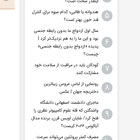
اینقدر سخت است؟
هندوانه یا طالبی؛ کدام‌ میوه برای کنترل
۵
قند خون بهتر است؟
سال اول ازدواج ما بدون رابطه جنسی
بود و این ما را به هم نزدیک‌تر کرد |
۶
پدیده «ازدواج بدون رابطه جنسی»
چیست؟
کودکان باید در مراقبت از سلامت خود
۷
مشارکت کنند
رونمایی از لباس عروس زیباترین
۸
دختربچه جهان | عکس
ماجرای دانشمند اصفهانی دانشگاه
واشنگتن که قله علوم کامپیوتر نظری را
۹
فتح کرد/ شایان اویس‌ قرن، برنده مدال
آباکوس ۲۰۲۶ کیست؟
مصرف کمتر پروتئین می‌تواند سرعت