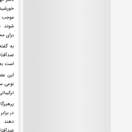
موجب آ
شوند. ب
برای مح
به گفته
ضدآفتاب
است به 
این عضو
ترکیبات
پرهیزگا
در براب
دهند. 
ضدآفتاب