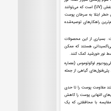
خورشید علاوه بر فوایدی مانند کمک به تولید ویتامین D، حاوی پرتوهای فرابنفش (UV) است که می‌توانند
خطر ابتلا به سرطان پوست
ترین راهکارهای توصیه‌شده
ت. بسیاری از این محصولات
تی‌اکسیدانی هستند که ممکن
ط نور خورشید کمک کنند.
ی‌پودیوم لوکوتوموس (عصاره
وتئین، آستاگزانتین، ویتامین C، ویتامین E و برخی پلی‌فنول‌های گیاهی از جمله
انند مقاومت پوست را تا حدی
‌های التهابی پوست را کاهش
مقایسه با محافظتی که یک