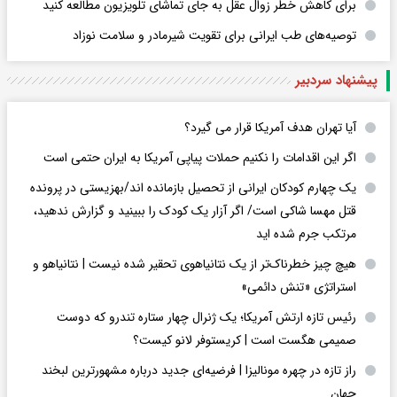
برای کاهش خطر زوال عقل به جای تماشای تلویزیون مطالعه کنید
توصیه‌های طب ایرانی برای تقویت شیرمادر و سلامت نوزاد
پیشنهاد سردبیر
آیا تهران هدف آمریکا قرار می گیرد؟
اگر این اقدامات را نکنیم حملات پیاپی آمریکا به ایران حتمی است
یک چهارم کودکان ایرانی از تحصیل بازمانده اند/بهزیستی در پرونده
قتل مهسا شاکی است/ اگر آزار یک کودک را ببینید و گزارش ندهید،
مرتکب جرم شده اید
هیچ چیز خطرناک‌تر از یک نتانیاهوی تحقیر شده نیست | نتانیاهو و
استراتژی «تنش دائمی»
رئیس تازه ارتش آمریکا؛ یک ژنرال چهار ستاره تندرو که دوست
صمیمی هگست است | کریستوفر لانو کیست؟
راز تازه در چهره مونالیزا | فرضیه‌ای جدید درباره مشهورترین لبخند
جهان