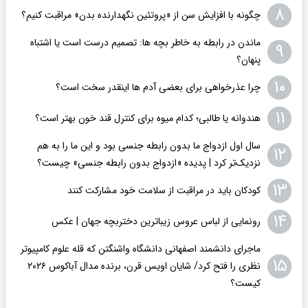
۸
چگونه با افزایش سن از «پروتئین نگهدارنده بدن» مراقبت کنیم؟
ماندن در رابطه به خاطر بچه ها: تصمیم درست است یا اشتباه
۹
پنهان؟
۱۰
چرا عذرخواهی برای بعضی آدم ها اینقدر سخت است؟
۱۱
هندوانه یا طالبی؛ کدام‌ میوه برای کنترل قند خون بهتر است؟
سال اول ازدواج ما بدون رابطه جنسی بود و این ما را به هم
۱۲
نزدیک‌تر کرد | پدیده «ازدواج بدون رابطه جنسی» چیست؟
۱۳
کودکان باید در مراقبت از سلامت خود مشارکت کنند
۱۴
رونمایی از لباس عروس زیباترین دختربچه جهان | عکس
ماجرای دانشمند اصفهانی دانشگاه واشنگتن که قله علوم کامپیوتر
۱۵
نظری را فتح کرد/ شایان اویس‌ قرن، برنده مدال آباکوس ۲۰۲۶
کیست؟