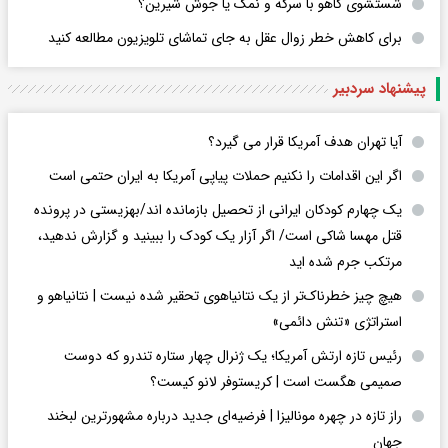
شستشوی کاهو با سرکه و نمک یا جوش شیرین؟
برای کاهش خطر زوال عقل به جای تماشای تلویزیون مطالعه کنید
پیشنهاد سردبیر
آیا تهران هدف آمریکا قرار می گیرد؟
اگر این اقدامات را نکنیم حملات پیاپی آمریکا به ایران حتمی است
یک چهارم کودکان ایرانی از تحصیل بازمانده اند/بهزیستی در پرونده
قتل مهسا شاکی است/ اگر آزار یک کودک را ببینید و گزارش ندهید،
مرتکب جرم شده اید
هیچ چیز خطرناک‌تر از یک نتانیاهوی تحقیر شده نیست | نتانیاهو و
استراتژی «تنش دائمی»
رئیس تازه ارتش آمریکا؛ یک ژنرال چهار ستاره تندرو که دوست
صمیمی هگست است | کریستوفر لانو کیست؟
راز تازه در چهره مونالیزا | فرضیه‌ای جدید درباره مشهورترین لبخند
جهان